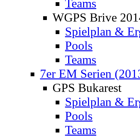
Teams
WGPS Brive 201
Spielplan & Er
Pools
Teams
7er EM Serien (201
GPS Bukarest
Spielplan & Er
Pools
Teams