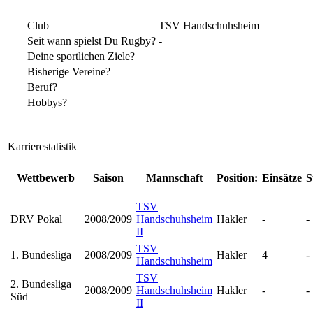
Club
TSV Handschuhsheim
Seit wann spielst Du Rugby?
-
Deine sportlichen Ziele?
Bisherige Vereine?
Beruf?
Hobbys?
Karrierestatistik
Wettbewerb
Saison
Mannschaft
Position:
Einsätze
S
TSV
DRV Pokal
2008/2009
Handschuhsheim
Hakler
-
-
II
TSV
1. Bundesliga
2008/2009
Hakler
4
-
Handschuhsheim
TSV
2. Bundesliga
2008/2009
Handschuhsheim
Hakler
-
-
Süd
II