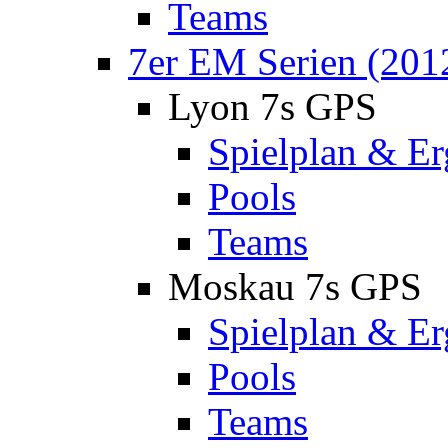
Teams
7er EM Serien (201
Lyon 7s GPS
Spielplan & Er
Pools
Teams
Moskau 7s GPS
Spielplan & Er
Pools
Teams