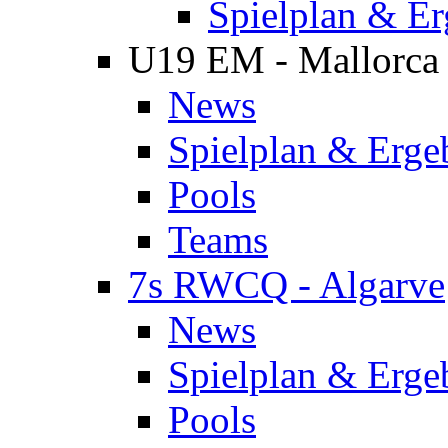
Spielplan & Er
U19 EM - Mallorca
News
Spielplan & Erge
Pools
Teams
7s RWCQ - Algarve
News
Spielplan & Erge
Pools