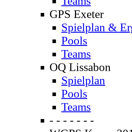
Teams
GPS Exeter
Spielplan & Er
Pools
Teams
OQ Lissabon
Spielplan
Pools
Teams
- - - - - - -