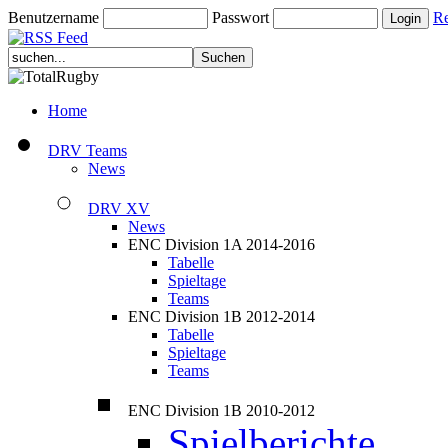
Benutzername
Passwort
Re
Home
DRV Teams
News
DRV XV
News
ENC Division 1A 2014-2016
Tabelle
Spieltage
Teams
ENC Division 1B 2012-2014
Tabelle
Spieltage
Teams
ENC Division 1B 2010-2012
Spielberichte