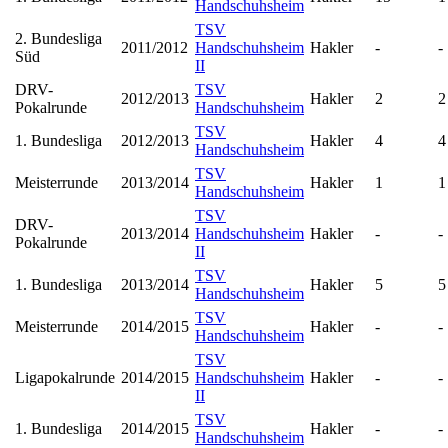
Handschuhsheim
TSV
2. Bundesliga
2011/2012
Handschuhsheim
Hakler
-
-
Süd
II
DRV-
TSV
2012/2013
Hakler
2
2
Pokalrunde
Handschuhsheim
TSV
1. Bundesliga
2012/2013
Hakler
4
4
Handschuhsheim
TSV
Meisterrunde
2013/2014
Hakler
1
1
Handschuhsheim
TSV
DRV-
2013/2014
Handschuhsheim
Hakler
-
-
Pokalrunde
II
TSV
1. Bundesliga
2013/2014
Hakler
5
5
Handschuhsheim
TSV
Meisterrunde
2014/2015
Hakler
-
-
Handschuhsheim
TSV
Ligapokalrunde
2014/2015
Handschuhsheim
Hakler
-
-
II
TSV
1. Bundesliga
2014/2015
Hakler
-
-
Handschuhsheim