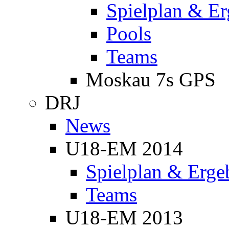
Spielplan & Er
Pools
Teams
Moskau 7s GPS
DRJ
News
U18-EM 2014
Spielplan & Erge
Teams
U18-EM 2013