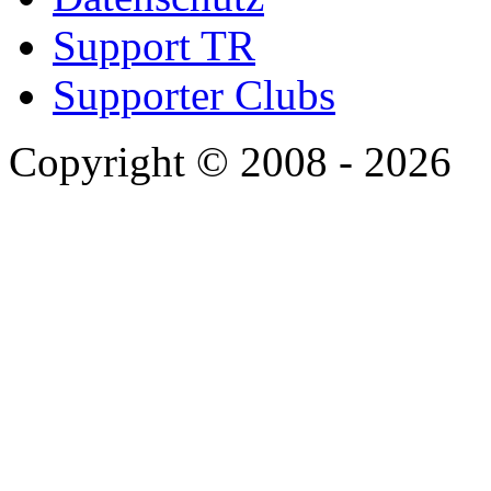
Support TR
Supporter Clubs
Copyright © 2008 - 2026