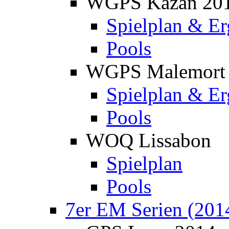
WGPS Kazan 20
Spielplan & Er
Pools
WGPS Malemort
Spielplan & Er
Pools
WOQ Lissabon
Spielplan
Pools
7er EM Serien (201