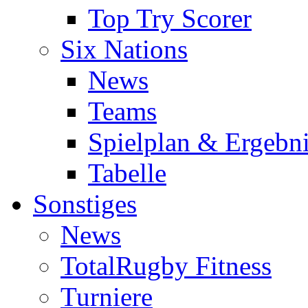
Top Try Scorer
Six Nations
News
Teams
Spielplan & Ergebni
Tabelle
Sonstiges
News
TotalRugby Fitness
Turniere