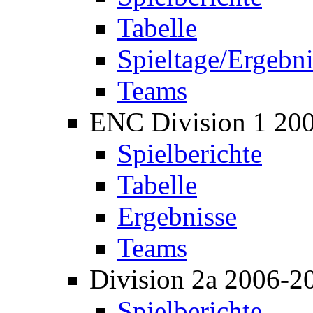
Tabelle
Spieltage/Ergebni
Teams
ENC Division 1 20
Spielberichte
Tabelle
Ergebnisse
Teams
Division 2a 2006-2
Spielberichte