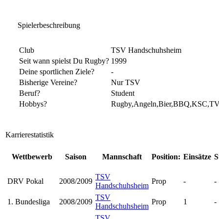
Spielerbeschreibung
Club
TSV Handschuhsheim
Seit wann spielst Du Rugby?
1999
Deine sportlichen Ziele?
-
Bisherige Vereine?
Nur TSV
Beruf?
Student
Hobbys?
Rugby,Angeln,Bier,BBQ,KSC,T
Karrierestatistik
Wettbewerb
Saison
Mannschaft
Position:
Einsätze
S
TSV
DRV Pokal
2008/2009
Prop
-
-
Handschuhsheim
TSV
1. Bundesliga
2008/2009
Prop
1
-
Handschuhsheim
TSV