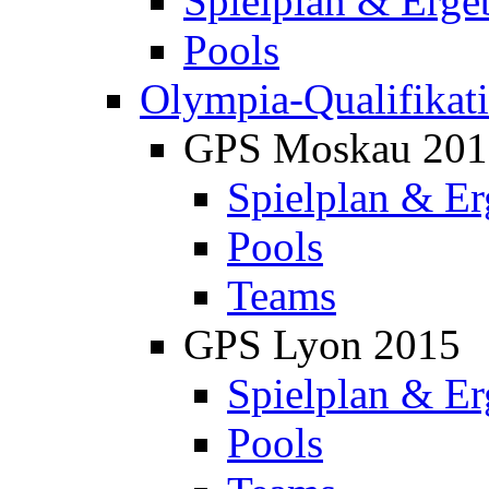
Spielplan & Erge
Pools
Olympia-Qualifikat
GPS Moskau 201
Spielplan & Er
Pools
Teams
GPS Lyon 2015
Spielplan & Er
Pools