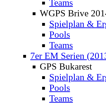
Teams
WGPS Brive 201
Spielplan & Er
Pools
Teams
7er EM Serien (201
GPS Bukarest
Spielplan & Er
Pools
Teams