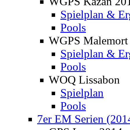
WGPS Kazan 20
Spielplan & Er
Pools
WGPS Malemort
Spielplan & Er
Pools
WOQ Lissabon
Spielplan
Pools
7er EM Serien (201