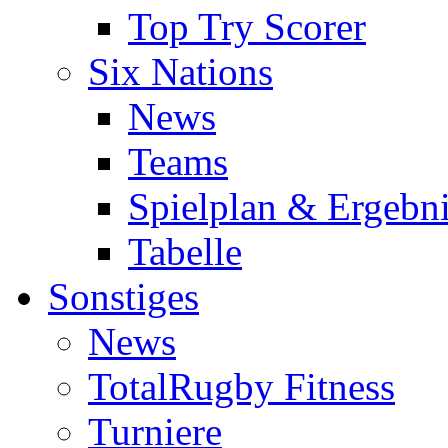
Top Try Scorer
Six Nations
News
Teams
Spielplan & Ergebni
Tabelle
Sonstiges
News
TotalRugby Fitness
Turniere