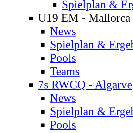
Spielplan & Er
U19 EM - Mallorca
News
Spielplan & Erge
Pools
Teams
7s RWCQ - Algarve
News
Spielplan & Erge
Pools