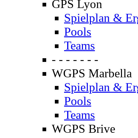
GPS Lyon
Spielplan & Er
Pools
Teams
- - - - - - -
WGPS Marbella
Spielplan & Er
Pools
Teams
WGPS Brive