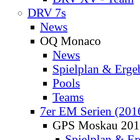
DRV 7s
News
OQ Monaco
News
Spielplan & Erge
Pools
Teams
7er EM Serien (201
GPS Moskau 201
Spielplan & Er