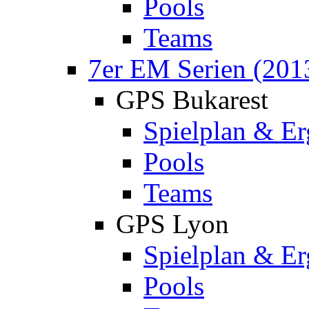
Pools
Teams
7er EM Serien (201
GPS Bukarest
Spielplan & Er
Pools
Teams
GPS Lyon
Spielplan & Er
Pools