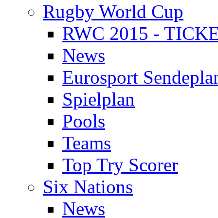
Rugby World Cup
RWC 2015 - TICK
News
Eurosport Sendepla
Spielplan
Pools
Teams
Top Try Scorer
Six Nations
News