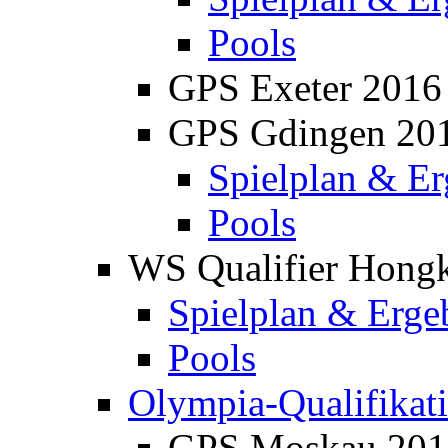
Pools
GPS Exeter 2016
GPS Gdingen 20
Spielplan & Er
Pools
WS Qualifier Hong
Spielplan & Erge
Pools
Olympia-Qualifikat
GPS Moskau 201