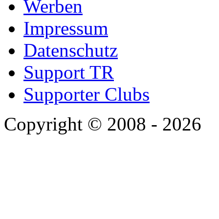
Werben
Impressum
Datenschutz
Support TR
Supporter Clubs
Copyright © 2008 - 2026