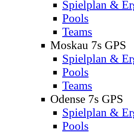
Spielplan & Er
Pools
Teams
Moskau 7s GPS
Spielplan & Er
Pools
Teams
Odense 7s GPS
Spielplan & Er
Pools