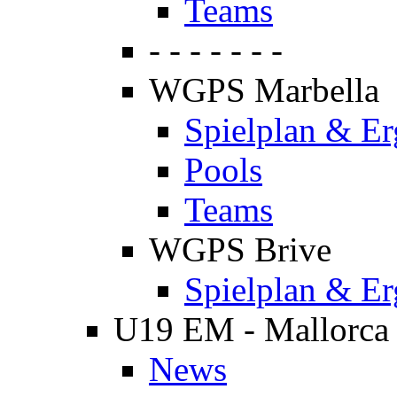
Teams
- - - - - - -
WGPS Marbella
Spielplan & Er
Pools
Teams
WGPS Brive
Spielplan & Er
U19 EM - Mallorca
News