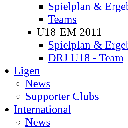
Spielplan & Erge
Teams
U18-EM 2011
Spielplan & Erge
DRJ U18 - Team
Ligen
News
Supporter Clubs
International
News