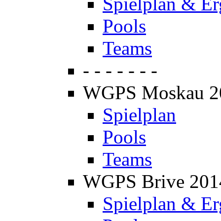
Spielplan & Er
Pools
Teams
- - - - - - -
WGPS Moskau 2
Spielplan
Pools
Teams
WGPS Brive 201
Spielplan & Er