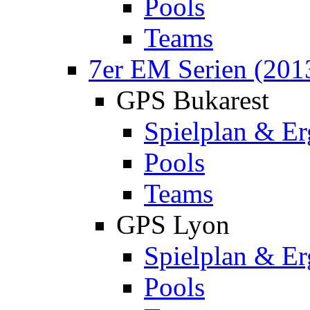
Pools
Teams
7er EM Serien (201
GPS Bukarest
Spielplan & Er
Pools
Teams
GPS Lyon
Spielplan & Er
Pools