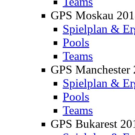
Teams
GPS Moskau 201
Spielplan & Er
Pools
Teams
GPS Manchester 
Spielplan & Er
Pools
Teams
GPS Bukarest 20