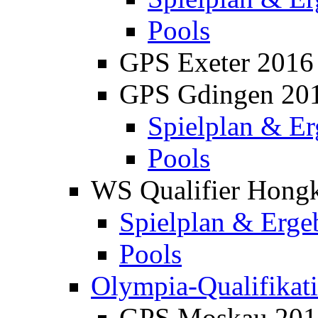
Pools
GPS Exeter 2016
GPS Gdingen 20
Spielplan & Er
Pools
WS Qualifier Hong
Spielplan & Erge
Pools
Olympia-Qualifikat
GPS Moskau 201