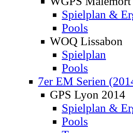
WGPS Malemort
Spielplan & Er
Pools
WOQ Lissabon
Spielplan
Pools
7er EM Serien (201
GPS Lyon 2014
Spielplan & Er
Pools