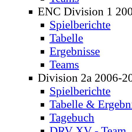
ENC Division 1 20
Spielberichte
Tabelle
Ergebnisse
Teams
Division 2a 2006-2
Spielberichte
Tabelle & Ergebn
Tagebuch
DRV XV - Team