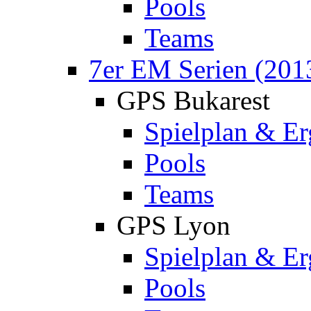
Pools
Teams
7er EM Serien (201
GPS Bukarest
Spielplan & Er
Pools
Teams
GPS Lyon
Spielplan & Er
Pools