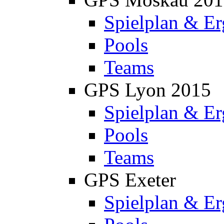
Spielplan & Er
Pools
Teams
GPS Lyon 2015
Spielplan & Er
Pools
Teams
GPS Exeter
Spielplan & Er