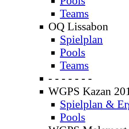
Pools
Teams
OQ Lissabon
Spielplan
Pools
Teams
- - - - - - -
WGPS Kazan 20
Spielplan & Er
Pools