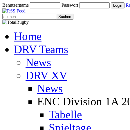
Benutzername
Passwort
Re
Home
DRV Teams
News
DRV XV
News
ENC Division 1A 2
Tabelle
Spieltage