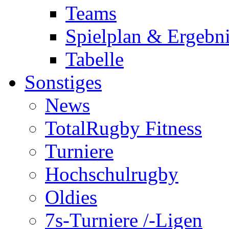
Teams
Spielplan & Ergebni
Tabelle
Sonstiges
News
TotalRugby Fitness
Turniere
Hochschulrugby
Oldies
7s-Turniere /-Ligen