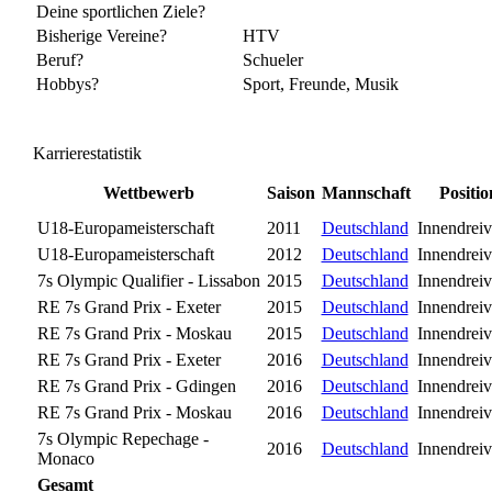
Deine sportlichen Ziele?
Bisherige Vereine?
HTV
Beruf?
Schueler
Hobbys?
Sport, Freunde, Musik
Karrierestatistik
Wettbewerb
Saison
Mannschaft
Positio
U18-Europameisterschaft
2011
Deutschland
Innendreivi
U18-Europameisterschaft
2012
Deutschland
Innendreivi
7s Olympic Qualifier - Lissabon
2015
Deutschland
Innendreivi
RE 7s Grand Prix - Exeter
2015
Deutschland
Innendreivi
RE 7s Grand Prix - Moskau
2015
Deutschland
Innendreivi
RE 7s Grand Prix - Exeter
2016
Deutschland
Innendreivi
RE 7s Grand Prix - Gdingen
2016
Deutschland
Innendreivi
RE 7s Grand Prix - Moskau
2016
Deutschland
Innendreivi
7s Olympic Repechage -
2016
Deutschland
Innendreivi
Monaco
Gesamt