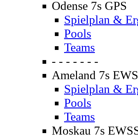
Odense 7s GPS
Spielplan & Er
Pools
Teams
- - - - - - -
Ameland 7s EW
Spielplan & Er
Pools
Teams
Moskau 7s EWS