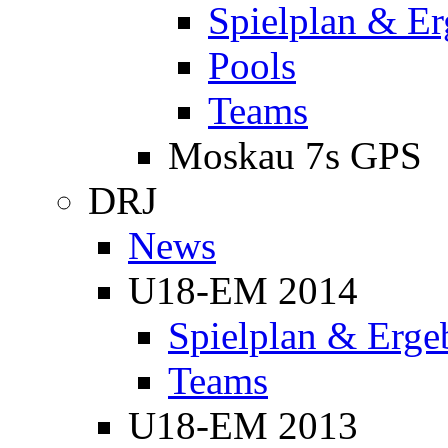
Spielplan & Er
Pools
Teams
Moskau 7s GPS
DRJ
News
U18-EM 2014
Spielplan & Erge
Teams
U18-EM 2013