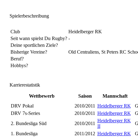
Spielerbeschreibung
Club
Heidelberger RK
Seit wann spielst Du Rugby?
-
Deine sportlichen Ziele?
Bisherige Vereine?
Old Centraliens, St Peters RC Sch
Beruf?
Hobbys?
Karrierestatistik
Wettbewerb
Saison
Mannschaft
DRV Pokal
2010/2011
Heidelberger RK
G
DRV 7s-Series
2010/2011
Heidelberger RK
G
Heidelberger RK
2. Bundesliga Süd
2010/2011
G
II
1. Bundesliga
2011/2012
Heidelberger RK
G