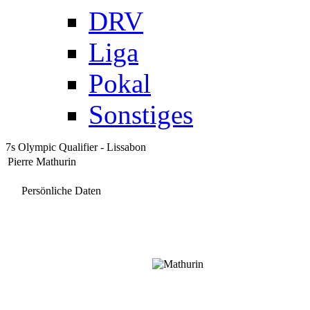
DRV
Liga
Pokal
Sonstiges
7s Olympic Qualifier - Lissabon
Pierre Mathurin
Persönliche Daten