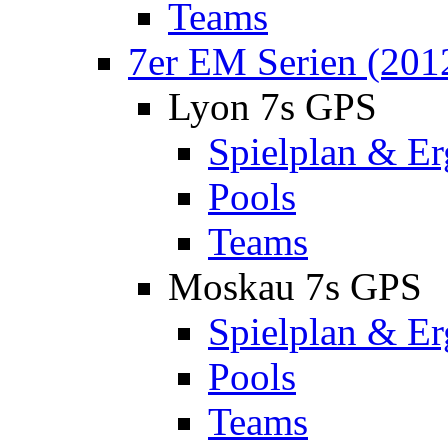
Teams
7er EM Serien (201
Lyon 7s GPS
Spielplan & Er
Pools
Teams
Moskau 7s GPS
Spielplan & Er
Pools
Teams