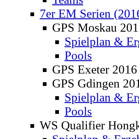
7er EM Serien (201
GPS Moskau 201
Spielplan & Er
Pools
GPS Exeter 2016
GPS Gdingen 20
Spielplan & Er
Pools
WS Qualifier Hong