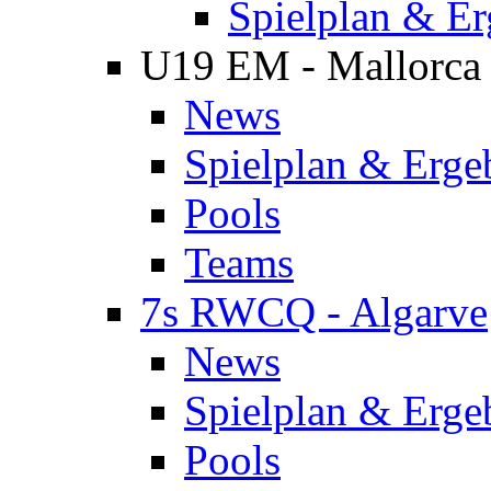
Spielplan & Er
U19 EM - Mallorca
News
Spielplan & Erge
Pools
Teams
7s RWCQ - Algarve
News
Spielplan & Erge
Pools