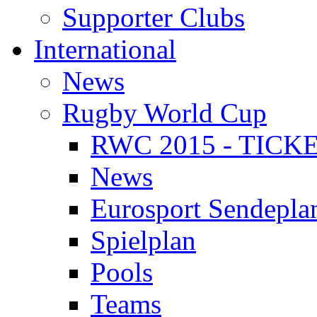
Supporter Clubs
International
News
Rugby World Cup
RWC 2015 - TICK
News
Eurosport Sendepla
Spielplan
Pools
Teams