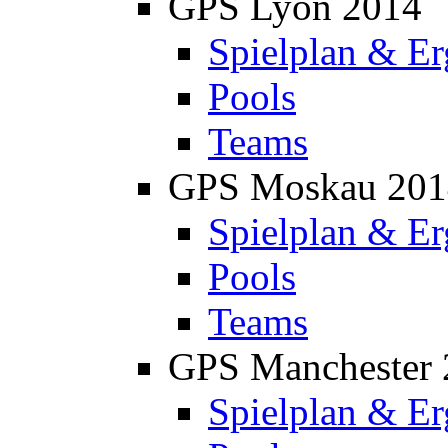
GPS Lyon 2014
Spielplan & Er
Pools
Teams
GPS Moskau 201
Spielplan & Er
Pools
Teams
GPS Manchester 
Spielplan & Er