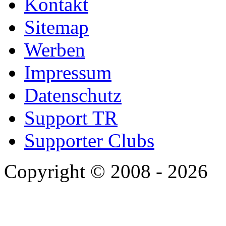
Kontakt
Sitemap
Werben
Impressum
Datenschutz
Support TR
Supporter Clubs
Copyright © 2008 - 2026