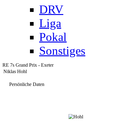
DRV
Liga
Pokal
Sonstiges
RE 7s Grand Prix - Exeter
Niklas Hohl
Persönliche Daten