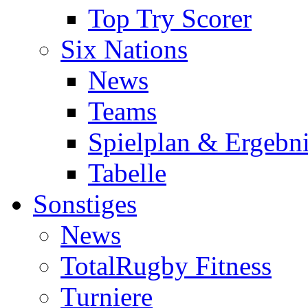
Top Try Scorer
Six Nations
News
Teams
Spielplan & Ergebni
Tabelle
Sonstiges
News
TotalRugby Fitness
Turniere