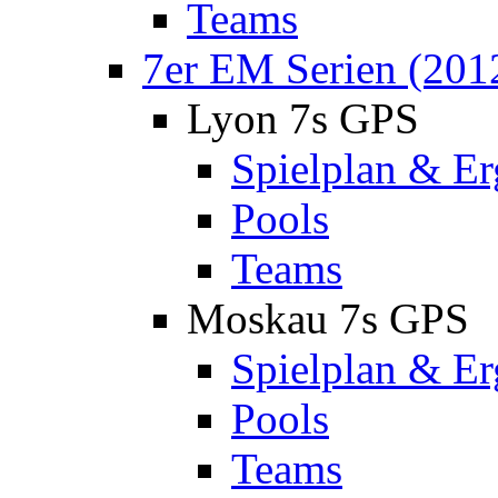
Teams
7er EM Serien (201
Lyon 7s GPS
Spielplan & Er
Pools
Teams
Moskau 7s GPS
Spielplan & Er
Pools
Teams