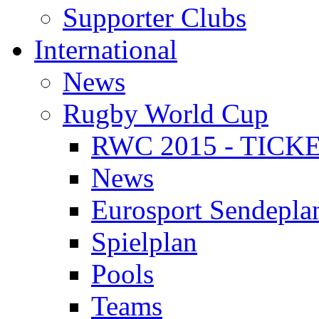
Supporter Clubs
International
News
Rugby World Cup
RWC 2015 - TICK
News
Eurosport Sendepla
Spielplan
Pools
Teams