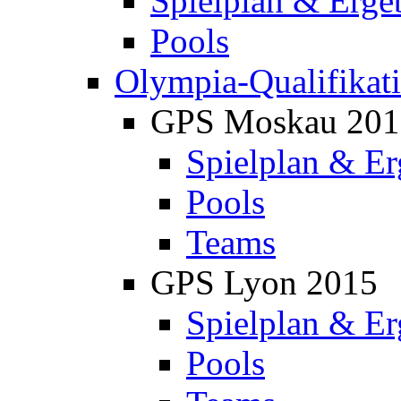
Spielplan & Erge
Pools
Olympia-Qualifikat
GPS Moskau 201
Spielplan & Er
Pools
Teams
GPS Lyon 2015
Spielplan & Er
Pools