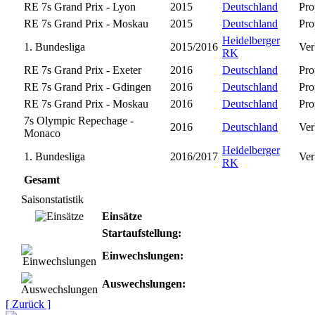
RE 7s Grand Prix - Lyon
2015
Deutschland
Pro
RE 7s Grand Prix - Moskau
2015
Deutschland
Pro
Heidelberger
1. Bundesliga
2015/2016
Ver
RK
RE 7s Grand Prix - Exeter
2016
Deutschland
Pro
RE 7s Grand Prix - Gdingen
2016
Deutschland
Pro
RE 7s Grand Prix - Moskau
2016
Deutschland
Pro
7s Olympic Repechage -
2016
Deutschland
Ver
Monaco
Heidelberger
1. Bundesliga
2016/2017
Ver
RK
Gesamt
Saisonstatistik
Einsätze
Startaufstellung:
Einwechslungen:
Auswechslungen:
[ Zurück ]