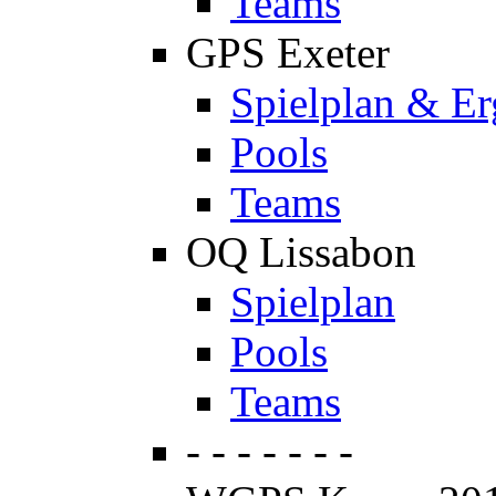
Teams
GPS Exeter
Spielplan & Er
Pools
Teams
OQ Lissabon
Spielplan
Pools
Teams
- - - - - - -