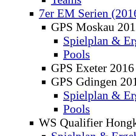
7er EM Serien (201
GPS Moskau 201
Spielplan & Er
Pools
GPS Exeter 2016
GPS Gdingen 20
Spielplan & Er
Pools
WS Qualifier Hong