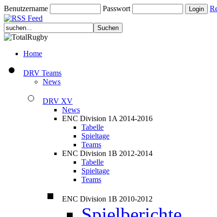
Benutzername
Passwort
Re
Home
DRV Teams
News
DRV XV
News
ENC Division 1A 2014-2016
Tabelle
Spieltage
Teams
ENC Division 1B 2012-2014
Tabelle
Spieltage
Teams
ENC Division 1B 2010-2012
Spielberichte