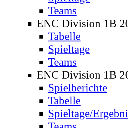
Teams
ENC Division 1B 2
Tabelle
Spieltage
Teams
ENC Division 1B 2
Spielberichte
Tabelle
Spieltage/Ergebni
Teams