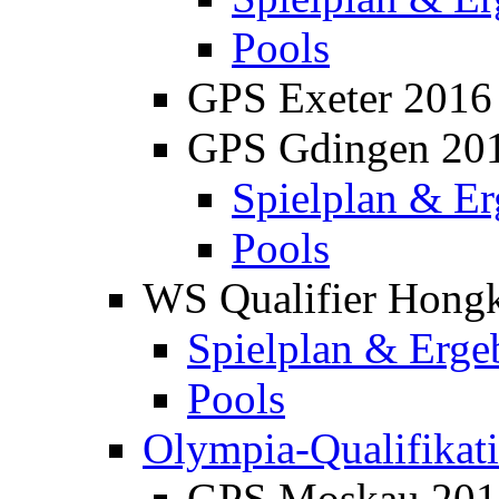
Pools
GPS Exeter 2016
GPS Gdingen 20
Spielplan & Er
Pools
WS Qualifier Hong
Spielplan & Erge
Pools
Olympia-Qualifikat
GPS Moskau 201