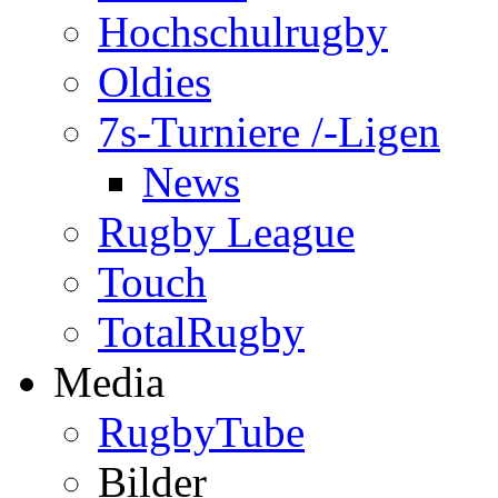
Hochschulrugby
Oldies
7s-Turniere /-Ligen
News
Rugby League
Touch
TotalRugby
Media
RugbyTube
Bilder