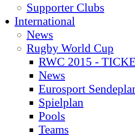
Supporter Clubs
International
News
Rugby World Cup
RWC 2015 - TICK
News
Eurosport Sendepla
Spielplan
Pools
Teams