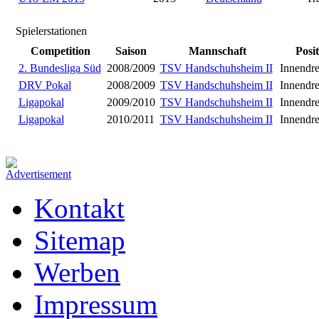
Spielerstationen
Competition
Saison
Mannschaft
Posit
2. Bundesliga Süd
2008/2009
TSV Handschuhsheim II
Innendre
DRV Pokal
2008/2009
TSV Handschuhsheim II
Innendre
Ligapokal
2009/2010
TSV Handschuhsheim II
Innendre
Ligapokal
2010/2011
TSV Handschuhsheim II
Innendre
Kontakt
Sitemap
Werben
Impressum