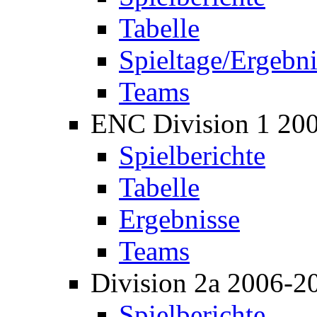
Tabelle
Spieltage/Ergebni
Teams
ENC Division 1 20
Spielberichte
Tabelle
Ergebnisse
Teams
Division 2a 2006-2
Spielberichte