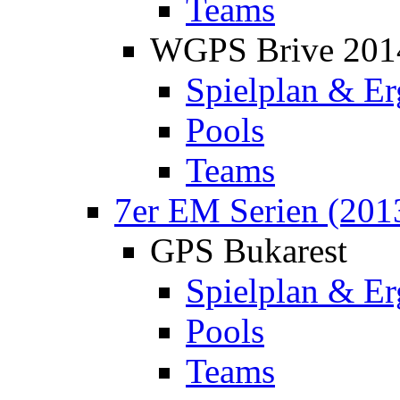
Teams
WGPS Brive 201
Spielplan & Er
Pools
Teams
7er EM Serien (201
GPS Bukarest
Spielplan & Er
Pools
Teams