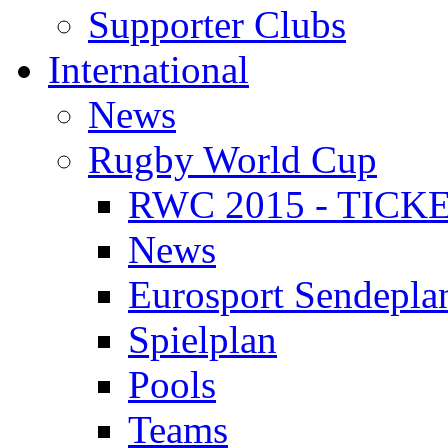
Supporter Clubs
International
News
Rugby World Cup
RWC 2015 - TICK
News
Eurosport Sendepla
Spielplan
Pools
Teams