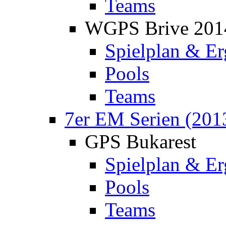
Teams
WGPS Brive 201
Spielplan & Er
Pools
Teams
7er EM Serien (201
GPS Bukarest
Spielplan & Er
Pools
Teams