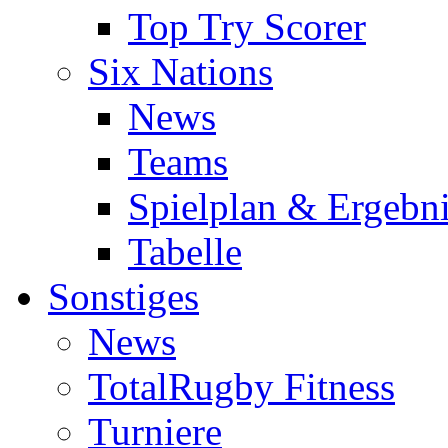
Top Try Scorer
Six Nations
News
Teams
Spielplan & Ergebni
Tabelle
Sonstiges
News
TotalRugby Fitness
Turniere