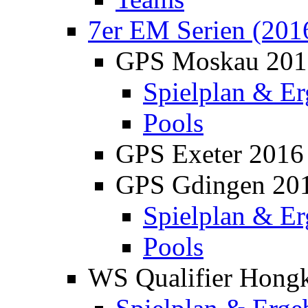
7er EM Serien (201
GPS Moskau 201
Spielplan & Er
Pools
GPS Exeter 2016
GPS Gdingen 20
Spielplan & Er
Pools
WS Qualifier Hong