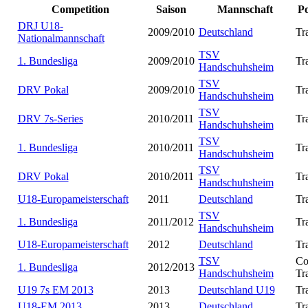
Competition
Saison
Mannschaft
Po
DRJ U18-
2009/2010
Deutschland
Tr
Nationalmannschaft
TSV
1. Bundesliga
2009/2010
Tr
Handschuhsheim
TSV
DRV Pokal
2009/2010
Tr
Handschuhsheim
TSV
DRV 7s-Series
2010/2011
Tr
Handschuhsheim
TSV
1. Bundesliga
2010/2011
Tr
Handschuhsheim
TSV
DRV Pokal
2010/2011
Tr
Handschuhsheim
U18-Europameisterschaft
2011
Deutschland
Tr
TSV
1. Bundesliga
2011/2012
Tr
Handschuhsheim
U18-Europameisterschaft
2012
Deutschland
Tr
TSV
Co
1. Bundesliga
2012/2013
Handschuhsheim
Tr
U19 7s EM 2013
2013
Deutschland U19
Tr
U18-EM 2013
2013
Deutschland
Tr