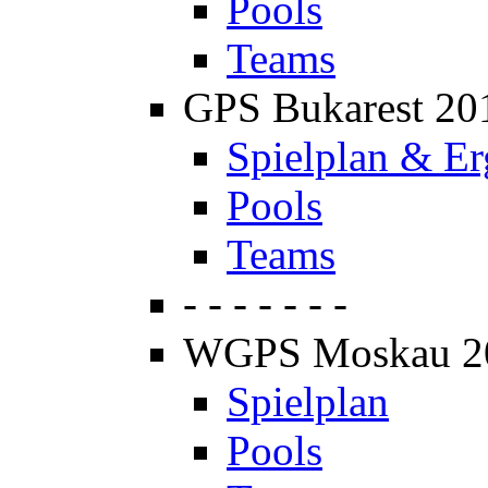
Pools
Teams
GPS Bukarest 20
Spielplan & Er
Pools
Teams
- - - - - - -
WGPS Moskau 2
Spielplan
Pools