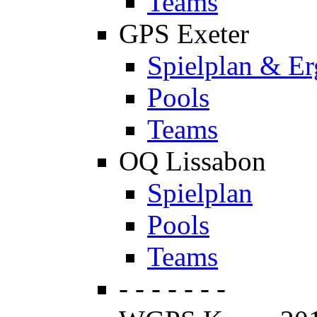
Teams
GPS Exeter
Spielplan & Er
Pools
Teams
OQ Lissabon
Spielplan
Pools
Teams
- - - - - - -