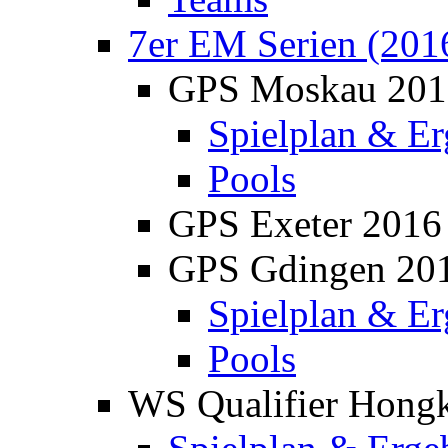
7er EM Serien (201
GPS Moskau 201
Spielplan & Er
Pools
GPS Exeter 2016
GPS Gdingen 20
Spielplan & Er
Pools
WS Qualifier Hong