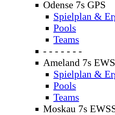
Odense 7s GPS
Spielplan & Er
Pools
Teams
- - - - - - -
Ameland 7s EW
Spielplan & Er
Pools
Teams
Moskau 7s EWS