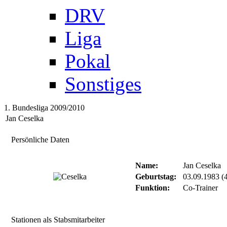
DRV
Liga
Pokal
Sonstiges
1. Bundesliga 2009/2010
Jan Ceselka
Persönliche Daten
Name:
Jan Ceselka
Geburtstag:
03.09.1983 (
Funktion:
Co-Trainer
Stationen als Stabsmitarbeiter