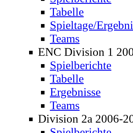
Tabelle
Spieltage/Ergebni
Teams
ENC Division 1 20
Spielberichte
Tabelle
Ergebnisse
Teams
Division 2a 2006-2
Spielberichte