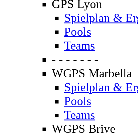
GPS Lyon
Spielplan & Er
Pools
Teams
- - - - - - -
WGPS Marbella
Spielplan & Er
Pools
Teams
WGPS Brive