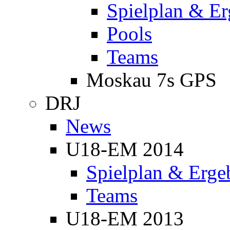
Spielplan & Er
Pools
Teams
Moskau 7s GPS
DRJ
News
U18-EM 2014
Spielplan & Erge
Teams
U18-EM 2013