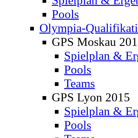
Spielplan & Erge
Pools
Olympia-Qualifikat
GPS Moskau 201
Spielplan & Er
Pools
Teams
GPS Lyon 2015
Spielplan & Er
Pools