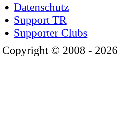
Datenschutz
Support TR
Supporter Clubs
Copyright © 2008 - 2026