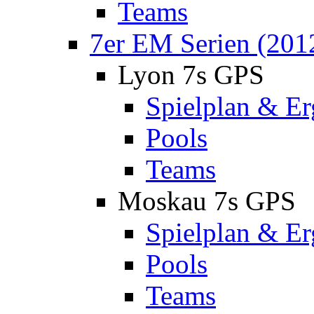
Teams
7er EM Serien (201
Lyon 7s GPS
Spielplan & Er
Pools
Teams
Moskau 7s GPS
Spielplan & Er
Pools
Teams