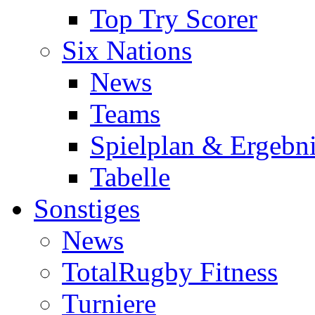
Top Try Scorer
Six Nations
News
Teams
Spielplan & Ergebni
Tabelle
Sonstiges
News
TotalRugby Fitness
Turniere