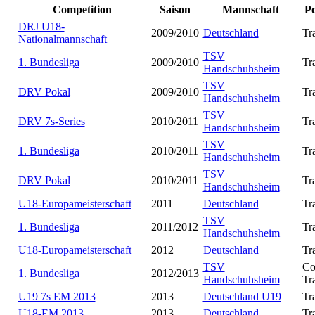
Competition
Saison
Mannschaft
Po
DRJ U18-
2009/2010
Deutschland
Tr
Nationalmannschaft
TSV
1. Bundesliga
2009/2010
Tr
Handschuhsheim
TSV
DRV Pokal
2009/2010
Tr
Handschuhsheim
TSV
DRV 7s-Series
2010/2011
Tr
Handschuhsheim
TSV
1. Bundesliga
2010/2011
Tr
Handschuhsheim
TSV
DRV Pokal
2010/2011
Tr
Handschuhsheim
U18-Europameisterschaft
2011
Deutschland
Tr
TSV
1. Bundesliga
2011/2012
Tr
Handschuhsheim
U18-Europameisterschaft
2012
Deutschland
Tr
TSV
Co
1. Bundesliga
2012/2013
Handschuhsheim
Tr
U19 7s EM 2013
2013
Deutschland U19
Tr
U18-EM 2013
2013
Deutschland
Tr