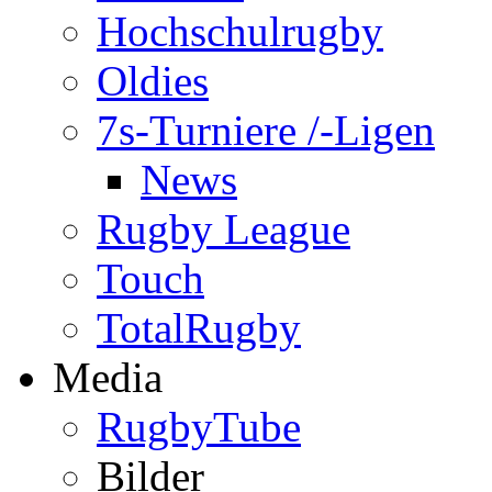
Hochschulrugby
Oldies
7s-Turniere /-Ligen
News
Rugby League
Touch
TotalRugby
Media
RugbyTube
Bilder