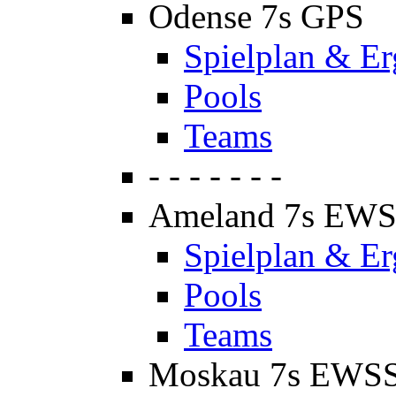
Odense 7s GPS
Spielplan & Er
Pools
Teams
- - - - - - -
Ameland 7s EW
Spielplan & Er
Pools
Teams
Moskau 7s EWS