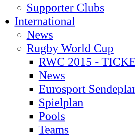
Supporter Clubs
International
News
Rugby World Cup
RWC 2015 - TICK
News
Eurosport Sendepla
Spielplan
Pools
Teams