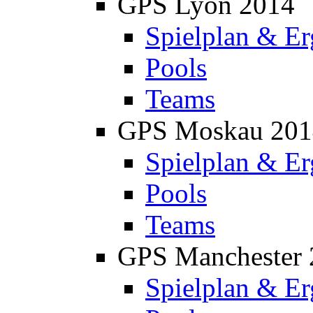
GPS Lyon 2014
Spielplan & Er
Pools
Teams
GPS Moskau 201
Spielplan & Er
Pools
Teams
GPS Manchester 
Spielplan & Er