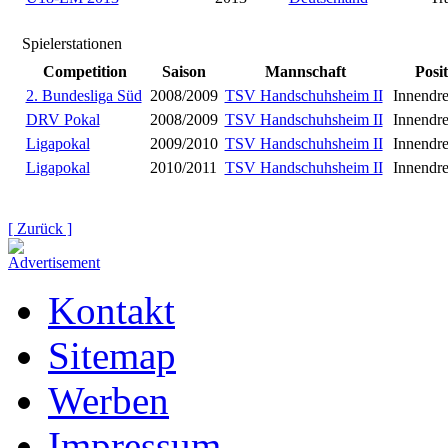
Spielerstationen
Competition
Saison
Mannschaft
Posit
2. Bundesliga Süd
2008/2009
TSV Handschuhsheim II
Innendre
DRV Pokal
2008/2009
TSV Handschuhsheim II
Innendre
Ligapokal
2009/2010
TSV Handschuhsheim II
Innendre
Ligapokal
2010/2011
TSV Handschuhsheim II
Innendre
[ Zurück ]
Kontakt
Sitemap
Werben
Impressum