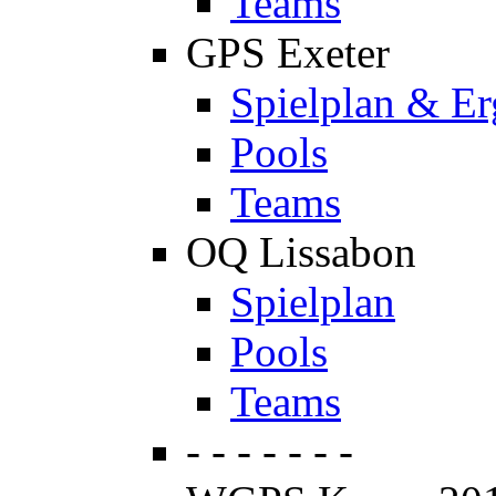
Teams
GPS Exeter
Spielplan & Er
Pools
Teams
OQ Lissabon
Spielplan
Pools
Teams
- - - - - - -