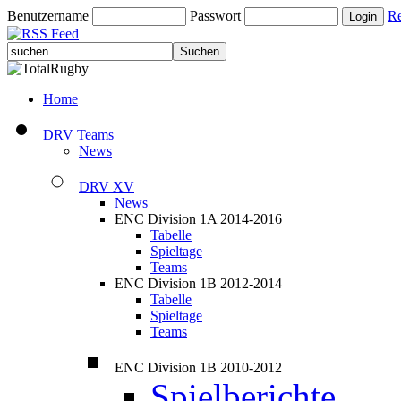
Benutzername
Passwort
Re
Home
DRV Teams
News
DRV XV
News
ENC Division 1A 2014-2016
Tabelle
Spieltage
Teams
ENC Division 1B 2012-2014
Tabelle
Spieltage
Teams
ENC Division 1B 2010-2012
Spielberichte