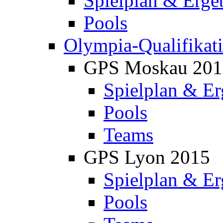
Spielplan & Erge
Pools
Olympia-Qualifikat
GPS Moskau 201
Spielplan & Er
Pools
Teams
GPS Lyon 2015
Spielplan & Er
Pools