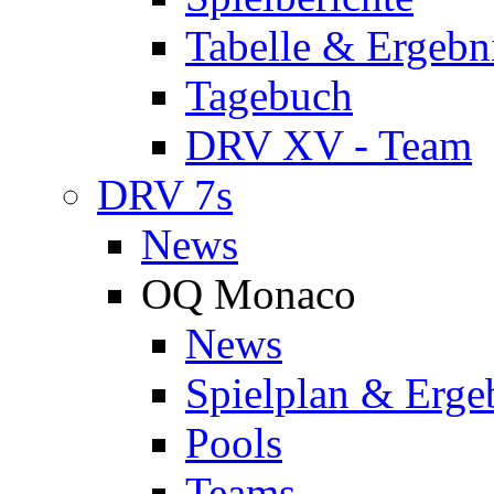
Tabelle & Ergebn
Tagebuch
DRV XV - Team
DRV 7s
News
OQ Monaco
News
Spielplan & Erge
Pools
Teams