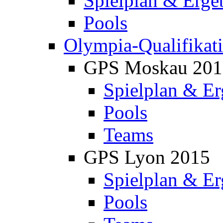
Spielplan & Erge
Pools
Olympia-Qualifikat
GPS Moskau 201
Spielplan & Er
Pools
Teams
GPS Lyon 2015
Spielplan & Er
Pools