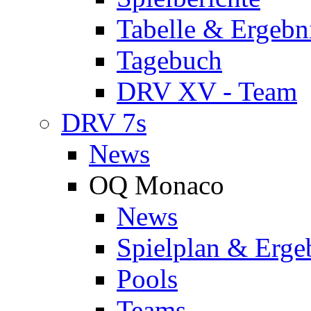
Tabelle & Ergebn
Tagebuch
DRV XV - Team
DRV 7s
News
OQ Monaco
News
Spielplan & Erge
Pools
Teams