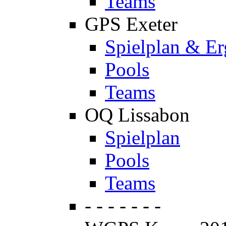
Teams
GPS Exeter
Spielplan & Er
Pools
Teams
OQ Lissabon
Spielplan
Pools
Teams
- - - - - - -