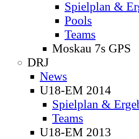
Spielplan & Er
Pools
Teams
Moskau 7s GPS
DRJ
News
U18-EM 2014
Spielplan & Erge
Teams
U18-EM 2013