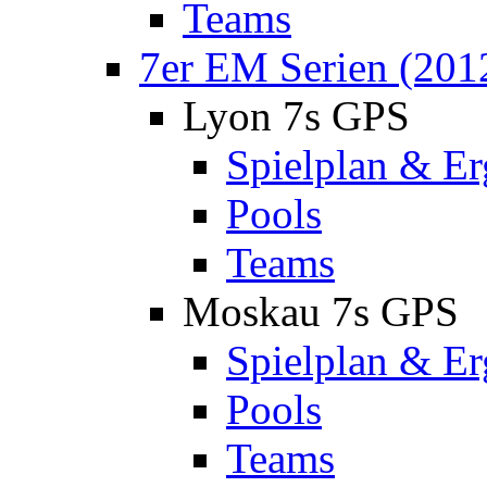
Teams
7er EM Serien (201
Lyon 7s GPS
Spielplan & Er
Pools
Teams
Moskau 7s GPS
Spielplan & Er
Pools
Teams