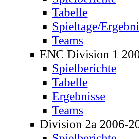
Tabelle
Spieltage/Ergebni
Teams
ENC Division 1 20
Spielberichte
Tabelle
Ergebnisse
Teams
Division 2a 2006-2
Spielberichte