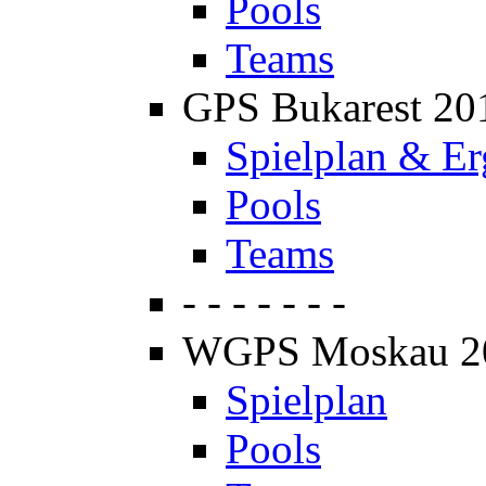
Pools
Teams
GPS Bukarest 20
Spielplan & Er
Pools
Teams
- - - - - - -
WGPS Moskau 2
Spielplan
Pools