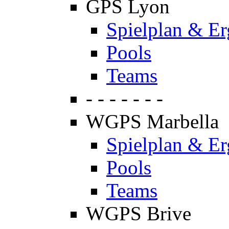
GPS Lyon
Spielplan & Er
Pools
Teams
- - - - - - -
WGPS Marbella
Spielplan & Er
Pools
Teams
WGPS Brive