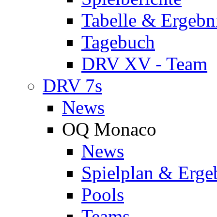
Tabelle & Ergebn
Tagebuch
DRV XV - Team
DRV 7s
News
OQ Monaco
News
Spielplan & Erge
Pools
Teams