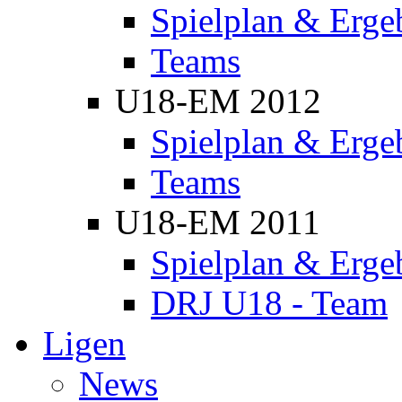
Spielplan & Erge
Teams
U18-EM 2012
Spielplan & Erge
Teams
U18-EM 2011
Spielplan & Erge
DRJ U18 - Team
Ligen
News