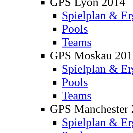
GPS Lyon 2014
Spielplan & Er
Pools
Teams
GPS Moskau 201
Spielplan & Er
Pools
Teams
GPS Manchester 
Spielplan & Er