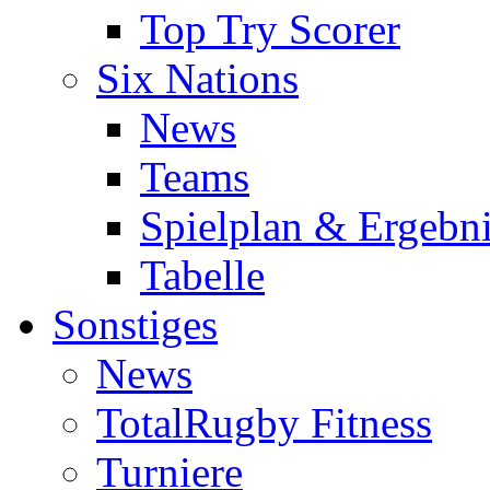
Top Try Scorer
Six Nations
News
Teams
Spielplan & Ergebni
Tabelle
Sonstiges
News
TotalRugby Fitness
Turniere