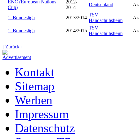
ENC (European Nations
2012-
Deutschland
Ar
Cup)
2014
TSV
1. Bundesliga
2013/2014
Ar
Handschuhsheim
TSV
1. Bundesliga
2014/2015
Ar
Handschuhsheim
[ Zurück ]
Kontakt
Sitemap
Werben
Impressum
Datenschutz