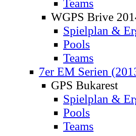
Teams
WGPS Brive 201
Spielplan & Er
Pools
Teams
7er EM Serien (201
GPS Bukarest
Spielplan & Er
Pools
Teams