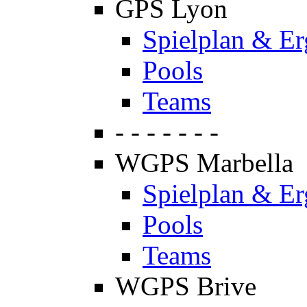
GPS Lyon
Spielplan & Er
Pools
Teams
- - - - - - -
WGPS Marbella
Spielplan & Er
Pools
Teams
WGPS Brive