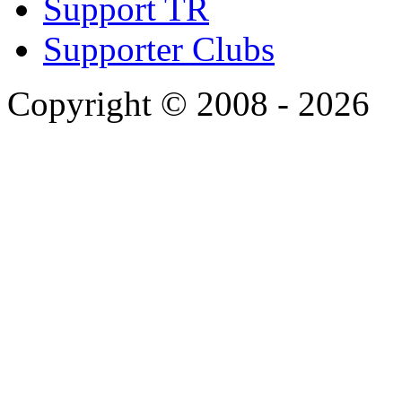
Support TR
Supporter Clubs
Copyright © 2008 - 2026