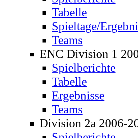
Tabelle
Spieltage/Ergebni
Teams
ENC Division 1 20
Spielberichte
Tabelle
Ergebnisse
Teams
Division 2a 2006-2
Spielberichte