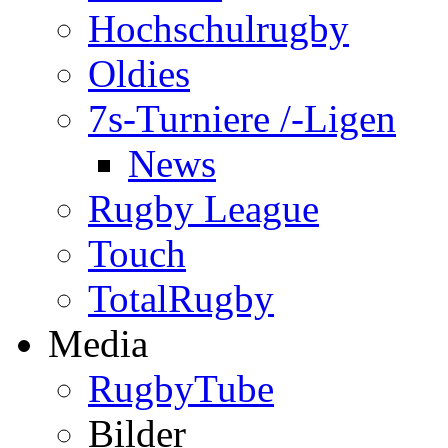
Hochschulrugby
Oldies
7s-Turniere /-Ligen
News
Rugby League
Touch
TotalRugby
Media
RugbyTube
Bilder