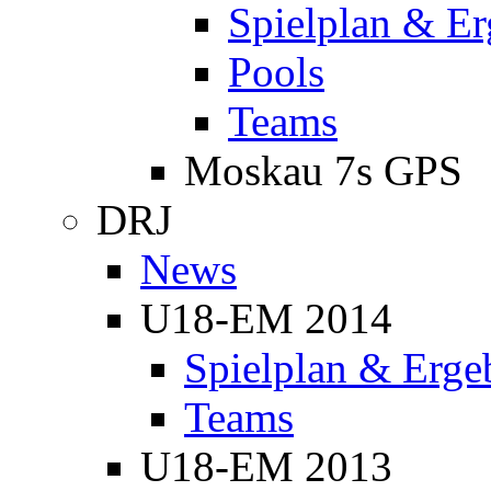
Spielplan & Er
Pools
Teams
Moskau 7s GPS
DRJ
News
U18-EM 2014
Spielplan & Erge
Teams
U18-EM 2013