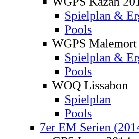
WGPS Kazan 20
Spielplan & Er
Pools
WGPS Malemort
Spielplan & Er
Pools
WOQ Lissabon
Spielplan
Pools
7er EM Serien (201