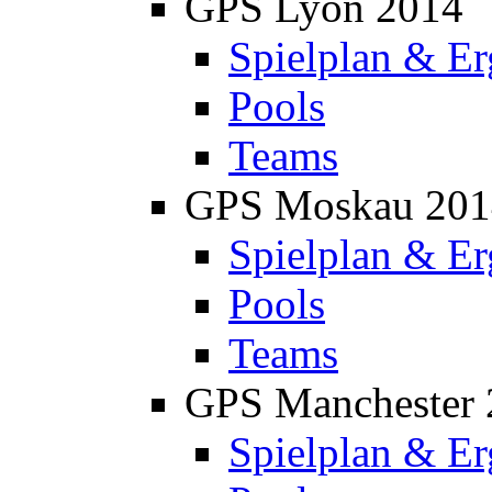
GPS Lyon 2014
Spielplan & Er
Pools
Teams
GPS Moskau 201
Spielplan & Er
Pools
Teams
GPS Manchester 
Spielplan & Er