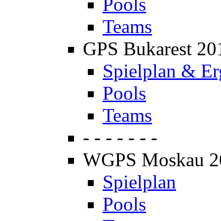
Pools
Teams
GPS Bukarest 20
Spielplan & Er
Pools
Teams
- - - - - - -
WGPS Moskau 2
Spielplan
Pools