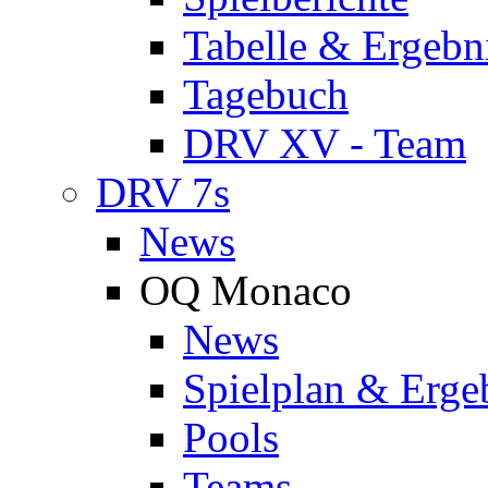
Tabelle & Ergebn
Tagebuch
DRV XV - Team
DRV 7s
News
OQ Monaco
News
Spielplan & Erge
Pools
Teams