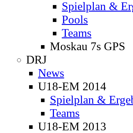
Spielplan & Er
Pools
Teams
Moskau 7s GPS
DRJ
News
U18-EM 2014
Spielplan & Erge
Teams
U18-EM 2013