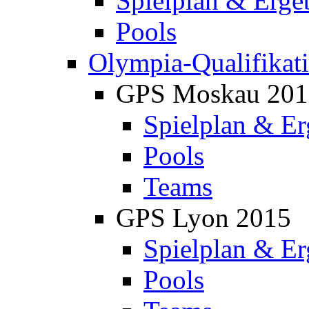
Spielplan & Erge
Pools
Olympia-Qualifikat
GPS Moskau 201
Spielplan & Er
Pools
Teams
GPS Lyon 2015
Spielplan & Er
Pools