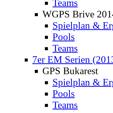
Teams
WGPS Brive 201
Spielplan & Er
Pools
Teams
7er EM Serien (201
GPS Bukarest
Spielplan & Er
Pools
Teams