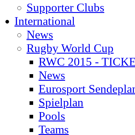
Supporter Clubs
International
News
Rugby World Cup
RWC 2015 - TICK
News
Eurosport Sendepla
Spielplan
Pools
Teams