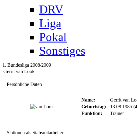
DRV
Liga
Pokal
Sonstiges
1. Bundesliga 2008/2009
Gerrit van Look
Persönliche Daten
Name:
Gerrit van L
Geburtstag:
13.08.1985 (4
Funktion:
Trainer
Stationen als Stabsmitarbeiter