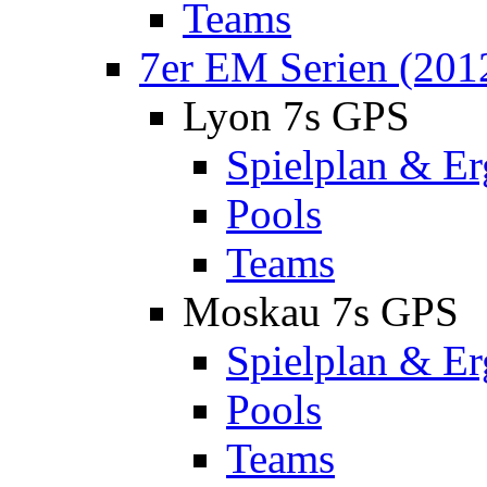
Teams
7er EM Serien (201
Lyon 7s GPS
Spielplan & Er
Pools
Teams
Moskau 7s GPS
Spielplan & Er
Pools
Teams