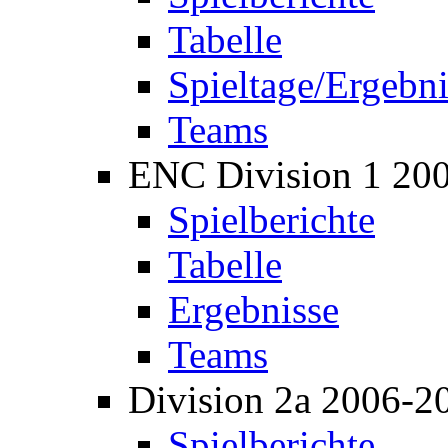
Tabelle
Spieltage/Ergebni
Teams
ENC Division 1 20
Spielberichte
Tabelle
Ergebnisse
Teams
Division 2a 2006-2
Spielberichte