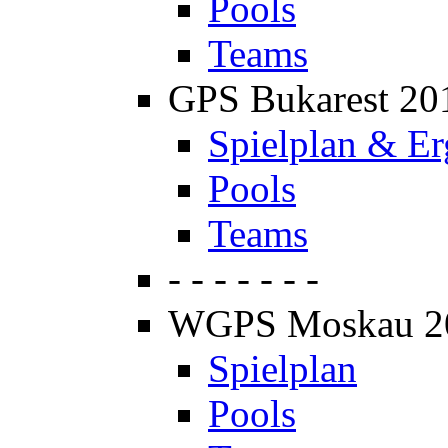
Pools
Teams
GPS Bukarest 20
Spielplan & Er
Pools
Teams
- - - - - - -
WGPS Moskau 2
Spielplan
Pools