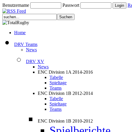
Benutzername
Passwort
Re
Home
DRV Teams
News
DRV XV
News
ENC Division 1A 2014-2016
Tabelle
Spieltage
Teams
ENC Division 1B 2012-2014
Tabelle
Spieltage
Teams
ENC Division 1B 2010-2012
Spielberichte