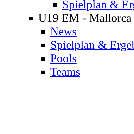
Spielplan & Er
U19 EM - Mallorca
News
Spielplan & Erge
Pools
Teams