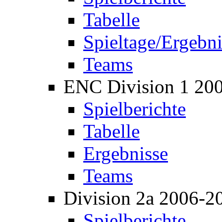
Tabelle
Spieltage/Ergebni
Teams
ENC Division 1 20
Spielberichte
Tabelle
Ergebnisse
Teams
Division 2a 2006-2
Spielberichte