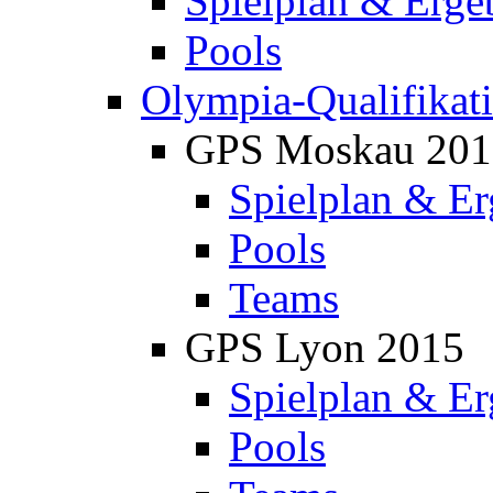
Spielplan & Erge
Pools
Olympia-Qualifikat
GPS Moskau 201
Spielplan & Er
Pools
Teams
GPS Lyon 2015
Spielplan & Er
Pools