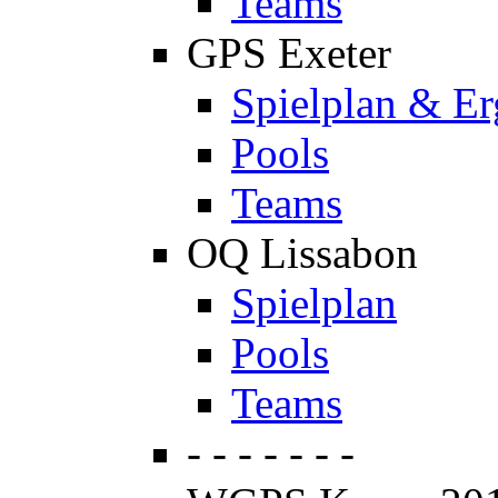
Teams
GPS Exeter
Spielplan & Er
Pools
Teams
OQ Lissabon
Spielplan
Pools
Teams
- - - - - - -