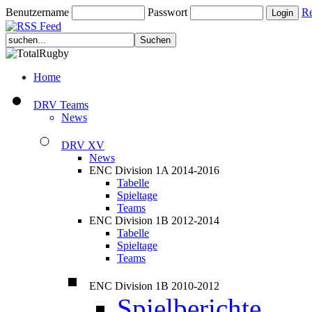
Benutzername
Passwort
Re
Home
DRV Teams
News
DRV XV
News
ENC Division 1A 2014-2016
Tabelle
Spieltage
Teams
ENC Division 1B 2012-2014
Tabelle
Spieltage
Teams
ENC Division 1B 2010-2012
Spielberichte