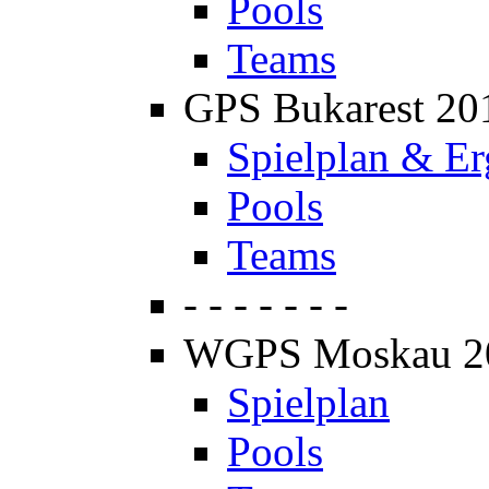
Pools
Teams
GPS Bukarest 20
Spielplan & Er
Pools
Teams
- - - - - - -
WGPS Moskau 2
Spielplan
Pools