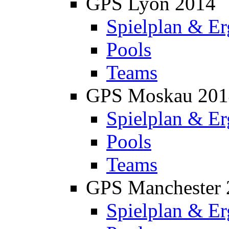
GPS Lyon 2014
Spielplan & Er
Pools
Teams
GPS Moskau 201
Spielplan & Er
Pools
Teams
GPS Manchester 
Spielplan & Er