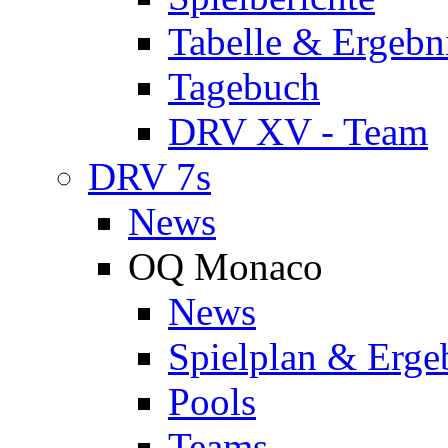
Tabelle & Ergebn
Tagebuch
DRV XV - Team
DRV 7s
News
OQ Monaco
News
Spielplan & Erge
Pools
Teams