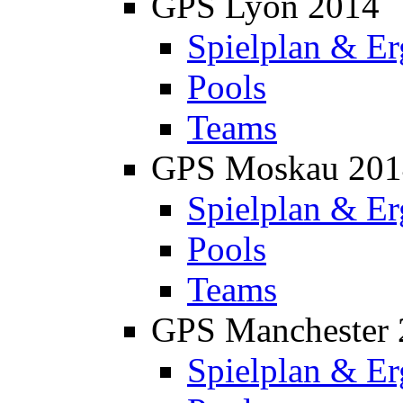
GPS Lyon 2014
Spielplan & Er
Pools
Teams
GPS Moskau 201
Spielplan & Er
Pools
Teams
GPS Manchester 
Spielplan & Er