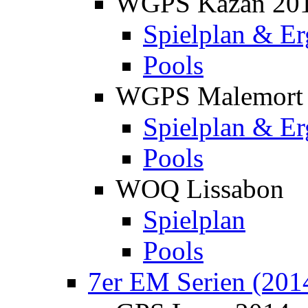
WGPS Kazan 20
Spielplan & Er
Pools
WGPS Malemort
Spielplan & Er
Pools
WOQ Lissabon
Spielplan
Pools
7er EM Serien (201