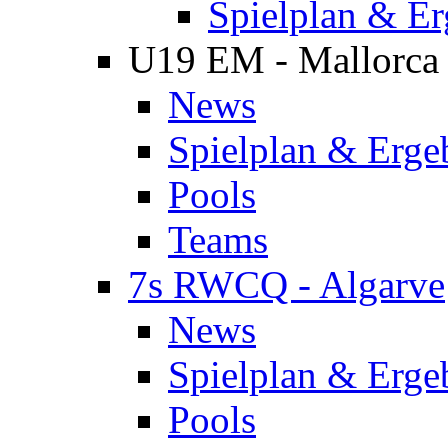
Spielplan & Er
U19 EM - Mallorca
News
Spielplan & Erge
Pools
Teams
7s RWCQ - Algarve
News
Spielplan & Erge
Pools