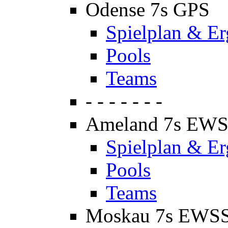
Odense 7s GPS
Spielplan & Er
Pools
Teams
- - - - - - -
Ameland 7s EW
Spielplan & Er
Pools
Teams
Moskau 7s EWS