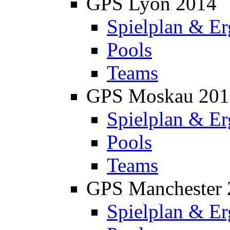
GPS Lyon 2014
Spielplan & Er
Pools
Teams
GPS Moskau 201
Spielplan & Er
Pools
Teams
GPS Manchester 
Spielplan & Er