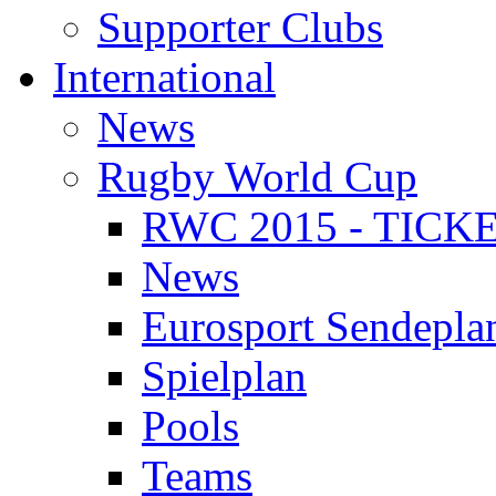
Supporter Clubs
International
News
Rugby World Cup
RWC 2015 - TICK
News
Eurosport Sendepla
Spielplan
Pools
Teams