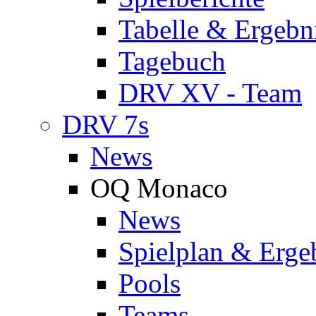
Tabelle & Ergebn
Tagebuch
DRV XV - Team
DRV 7s
News
OQ Monaco
News
Spielplan & Erge
Pools
Teams