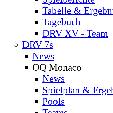
Tabelle & Ergebn
Tagebuch
DRV XV - Team
DRV 7s
News
OQ Monaco
News
Spielplan & Erge
Pools
Teams