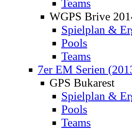
Teams
WGPS Brive 201
Spielplan & Er
Pools
Teams
7er EM Serien (201
GPS Bukarest
Spielplan & Er
Pools
Teams