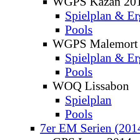
WGPS Kazan 20
Spielplan & Er
Pools
WGPS Malemort
Spielplan & Er
Pools
WOQ Lissabon
Spielplan
Pools
7er EM Serien (201