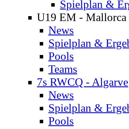
Spielplan & Er
U19 EM - Mallorca
News
Spielplan & Erge
Pools
Teams
7s RWCQ - Algarve
News
Spielplan & Erge
Pools