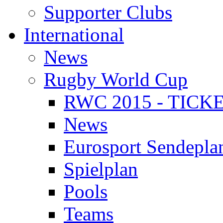
Supporter Clubs
International
News
Rugby World Cup
RWC 2015 - TICK
News
Eurosport Sendepla
Spielplan
Pools
Teams