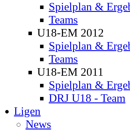
Spielplan & Erge
Teams
U18-EM 2012
Spielplan & Erge
Teams
U18-EM 2011
Spielplan & Erge
DRJ U18 - Team
Ligen
News