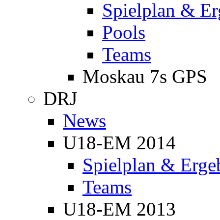
Spielplan & Er
Pools
Teams
Moskau 7s GPS
DRJ
News
U18-EM 2014
Spielplan & Erge
Teams
U18-EM 2013