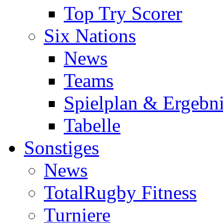
Top Try Scorer
Six Nations
News
Teams
Spielplan & Ergebni
Tabelle
Sonstiges
News
TotalRugby Fitness
Turniere