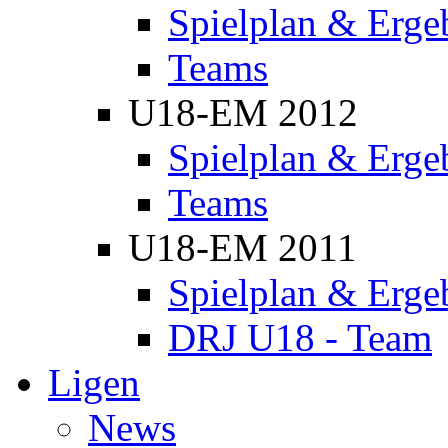
Spielplan & Erge
Teams
U18-EM 2012
Spielplan & Erge
Teams
U18-EM 2011
Spielplan & Erge
DRJ U18 - Team
Ligen
News