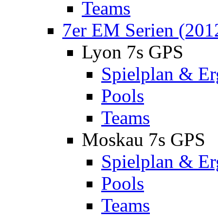
Teams
7er EM Serien (201
Lyon 7s GPS
Spielplan & Er
Pools
Teams
Moskau 7s GPS
Spielplan & Er
Pools
Teams