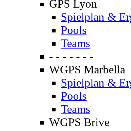
GPS Lyon
Spielplan & Er
Pools
Teams
- - - - - - -
WGPS Marbella
Spielplan & Er
Pools
Teams
WGPS Brive