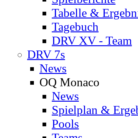
Tabelle & Ergebn
Tagebuch
DRV XV - Team
DRV 7s
News
OQ Monaco
News
Spielplan & Erge
Pools
Teams