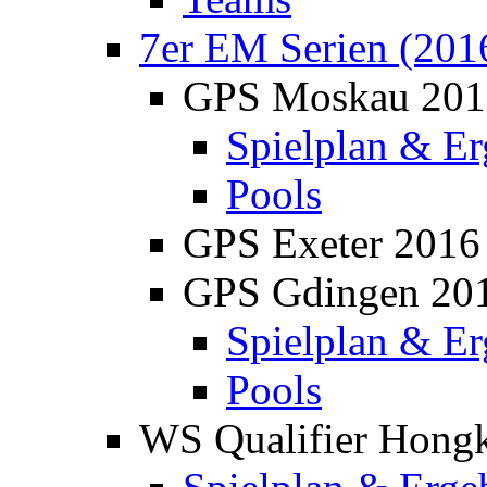
7er EM Serien (201
GPS Moskau 201
Spielplan & Er
Pools
GPS Exeter 2016
GPS Gdingen 20
Spielplan & Er
Pools
WS Qualifier Hong