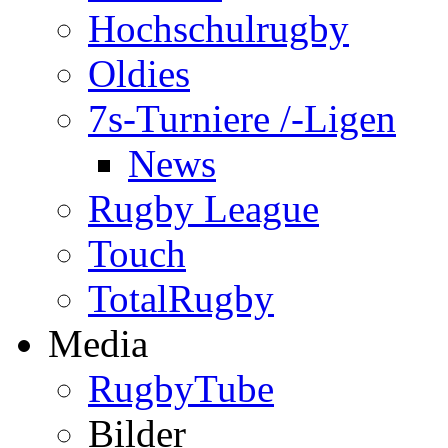
Hochschulrugby
Oldies
7s-Turniere /-Ligen
News
Rugby League
Touch
TotalRugby
Media
RugbyTube
Bilder