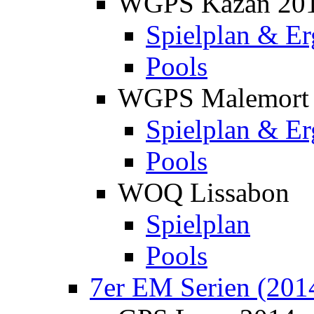
WGPS Kazan 20
Spielplan & Er
Pools
WGPS Malemort
Spielplan & Er
Pools
WOQ Lissabon
Spielplan
Pools
7er EM Serien (201