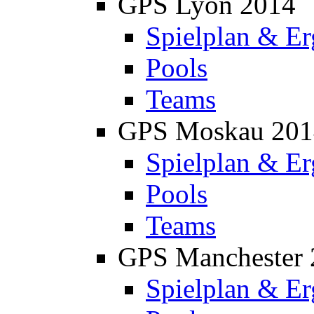
GPS Lyon 2014
Spielplan & Er
Pools
Teams
GPS Moskau 201
Spielplan & Er
Pools
Teams
GPS Manchester 
Spielplan & Er