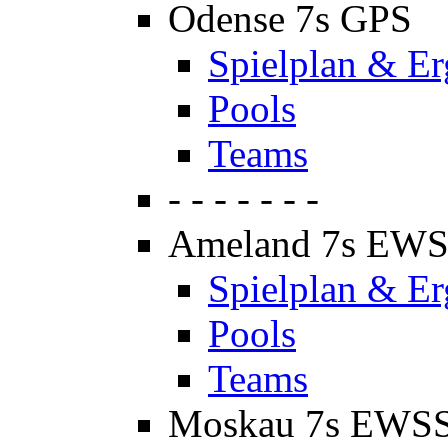
Odense 7s GPS
Spielplan & Er
Pools
Teams
- - - - - - -
Ameland 7s EW
Spielplan & Er
Pools
Teams
Moskau 7s EWS