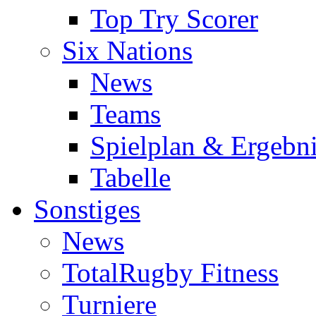
Top Try Scorer
Six Nations
News
Teams
Spielplan & Ergebni
Tabelle
Sonstiges
News
TotalRugby Fitness
Turniere