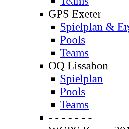
Teams
GPS Exeter
Spielplan & Er
Pools
Teams
OQ Lissabon
Spielplan
Pools
Teams
- - - - - - -