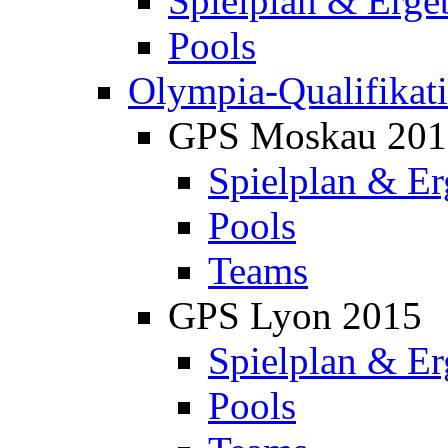
Spielplan & Erge
Pools
Olympia-Qualifikat
GPS Moskau 201
Spielplan & Er
Pools
Teams
GPS Lyon 2015
Spielplan & Er
Pools