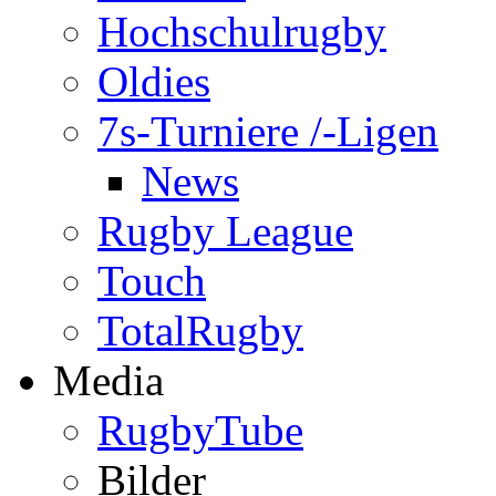
Hochschulrugby
Oldies
7s-Turniere /-Ligen
News
Rugby League
Touch
TotalRugby
Media
RugbyTube
Bilder