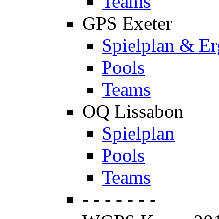
Teams
GPS Exeter
Spielplan & Er
Pools
Teams
OQ Lissabon
Spielplan
Pools
Teams
- - - - - - -