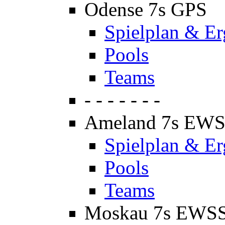
Odense 7s GPS
Spielplan & Er
Pools
Teams
- - - - - - -
Ameland 7s EW
Spielplan & Er
Pools
Teams
Moskau 7s EWS