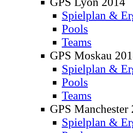
GPS Lyon 2014
Spielplan & Er
Pools
Teams
GPS Moskau 201
Spielplan & Er
Pools
Teams
GPS Manchester 
Spielplan & Er