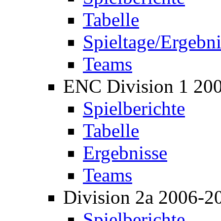
Tabelle
Spieltage/Ergebni
Teams
ENC Division 1 20
Spielberichte
Tabelle
Ergebnisse
Teams
Division 2a 2006-2
Spielberichte