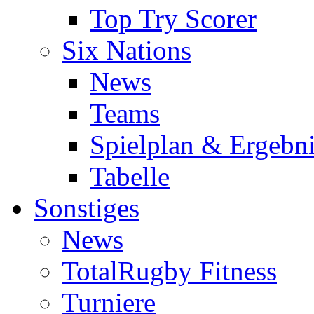
Top Try Scorer
Six Nations
News
Teams
Spielplan & Ergebni
Tabelle
Sonstiges
News
TotalRugby Fitness
Turniere