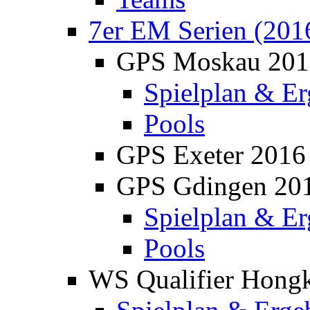
7er EM Serien (201
GPS Moskau 201
Spielplan & Er
Pools
GPS Exeter 2016
GPS Gdingen 20
Spielplan & Er
Pools
WS Qualifier Hong