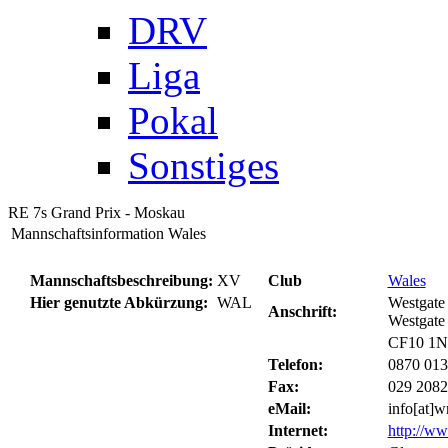
DRV
Liga
Pokal
Sonstiges
RE 7s Grand Prix - Moskau
Mannschaftsinformation Wales
Mannschaftsbeschreibung:
XV
Club
Wales
Hier genutzte Abkürzung:
WAL
Westgate
Anschrift:
Westgate 
CF10 1NS
Telefon:
0870 013
Fax:
029 2082
eMail:
info[at]w
Internet:
http://w