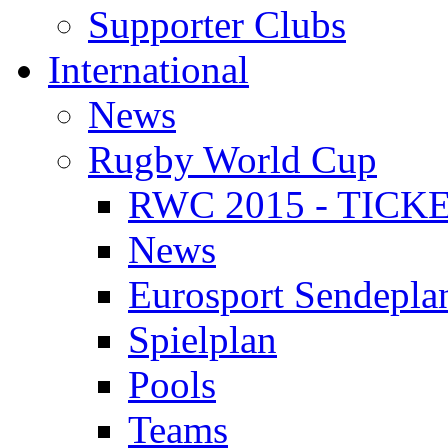
Supporter Clubs
International
News
Rugby World Cup
RWC 2015 - TICK
News
Eurosport Sendepla
Spielplan
Pools
Teams