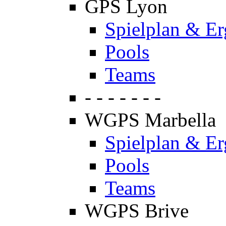
GPS Lyon
Spielplan & Er
Pools
Teams
- - - - - - -
WGPS Marbella
Spielplan & Er
Pools
Teams
WGPS Brive