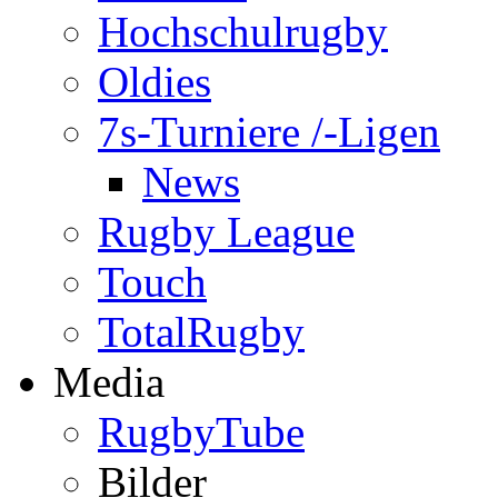
Hochschulrugby
Oldies
7s-Turniere /-Ligen
News
Rugby League
Touch
TotalRugby
Media
RugbyTube
Bilder