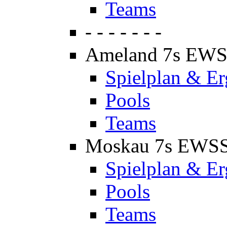
Teams
- - - - - - -
Ameland 7s EW
Spielplan & Er
Pools
Teams
Moskau 7s EWS
Spielplan & Er
Pools
Teams