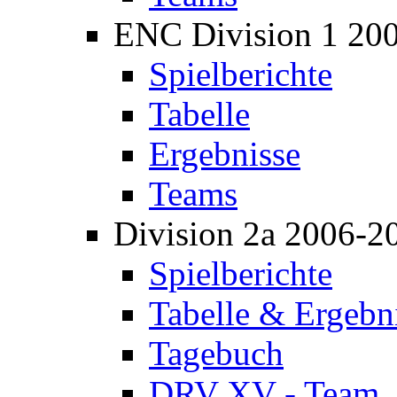
ENC Division 1 20
Spielberichte
Tabelle
Ergebnisse
Teams
Division 2a 2006-2
Spielberichte
Tabelle & Ergebn
Tagebuch
DRV XV - Team