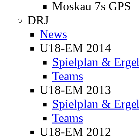
Moskau 7s GPS
DRJ
News
U18-EM 2014
Spielplan & Erge
Teams
U18-EM 2013
Spielplan & Erge
Teams
U18-EM 2012