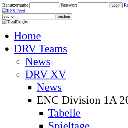
Benutzername
Passwort
Re
Home
DRV Teams
News
DRV XV
News
ENC Division 1A 2
Tabelle
Spieltage