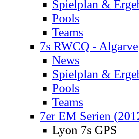
Spielplan & Erge
Pools
Teams
7s RWCQ - Algarve
News
Spielplan & Erge
Pools
Teams
7er EM Serien (201
Lyon 7s GPS