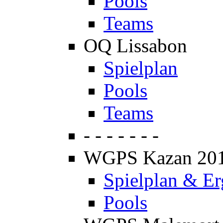
Pools
Teams
OQ Lissabon
Spielplan
Pools
Teams
- - - - - - -
WGPS Kazan 20
Spielplan & Er
Pools