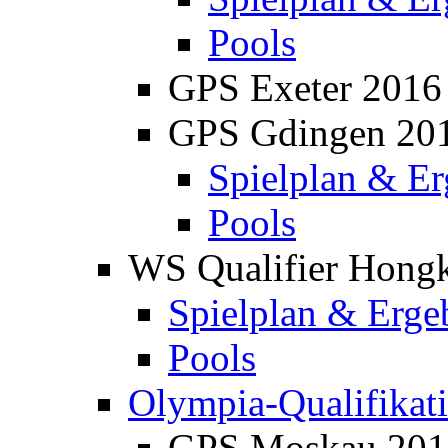
Pools
GPS Exeter 2016
GPS Gdingen 20
Spielplan & Er
Pools
WS Qualifier Hong
Spielplan & Erge
Pools
Olympia-Qualifikat
GPS Moskau 201