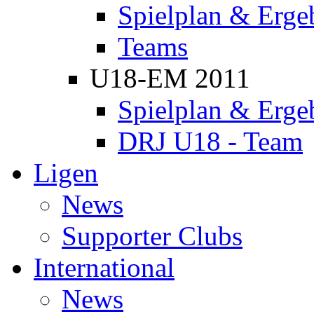
Spielplan & Erge
Teams
U18-EM 2011
Spielplan & Erge
DRJ U18 - Team
Ligen
News
Supporter Clubs
International
News