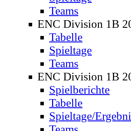
Teams
ENC Division 1B 2
Tabelle
Spieltage
Teams
ENC Division 1B 2
Spielberichte
Tabelle
Spieltage/Ergebni
Teams