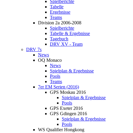
Spielberichte
Tabelle
Ergebnisse
Teams
Division 2a 2006-2008
Spielberichte
Tabelle & Ergebnisse
Tagebuch
DRV XV - Team
DRV 7s
News
OQ Monaco
News
Spielplan & Ergebnisse
Pools
Teams
7er EM Serien (2016)
GPS Moskau 2016
Spielplan & Ergebnisse
Pools
GPS Exeter 2016
GPS Gdingen 2016
Spielplan & Ergebnisse
Pools
WS Qualifier Hongkong