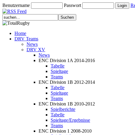
Benutzername
Passwort
Re
Home
DRV Teams
News
DRV XV
News
ENC Division 1A 2014-2016
Tabelle
Spieltage
Teams
ENC Division 1B 2012-2014
Tabelle
Spieltage
Teams
ENC Division 1B 2010-2012
Spielberichte
Tabelle
Spieltage/Ergebnisse
Teams
ENC Division 1 2008-2010