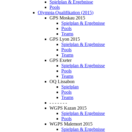
Spielplan & Ergebnisse
Pools
Olympia-Qualifikation (2015)
GPS Moskau 2015
Spielplan & Ergebnisse
Pools
Teams
GPS Lyon 2015
Spielplan & Ergebnisse
Pools
Teams
GPS Exeter
Spielplan & Ergebnisse
Pools
Teams
OQ Lissabon
Spielplan
Pools
Teams
- - - - - - -
WGPS Kazan 2015
Spielplan & Ergebnisse
Pools
WGPS Malemort 2015
Spielplan & Ergebnisse