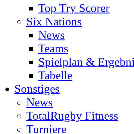
Top Try Scorer
Six Nations
News
Teams
Spielplan & Ergebni
Tabelle
Sonstiges
News
TotalRugby Fitness
Turniere