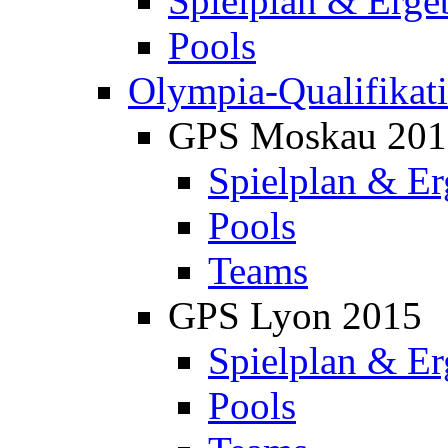
Spielplan & Erge
Pools
Olympia-Qualifikat
GPS Moskau 201
Spielplan & Er
Pools
Teams
GPS Lyon 2015
Spielplan & Er
Pools