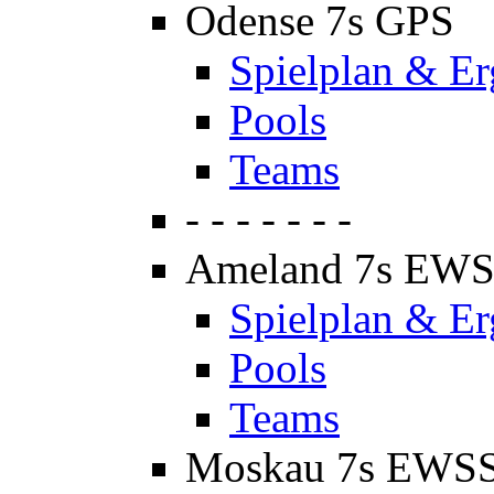
Odense 7s GPS
Spielplan & Er
Pools
Teams
- - - - - - -
Ameland 7s EW
Spielplan & Er
Pools
Teams
Moskau 7s EWS