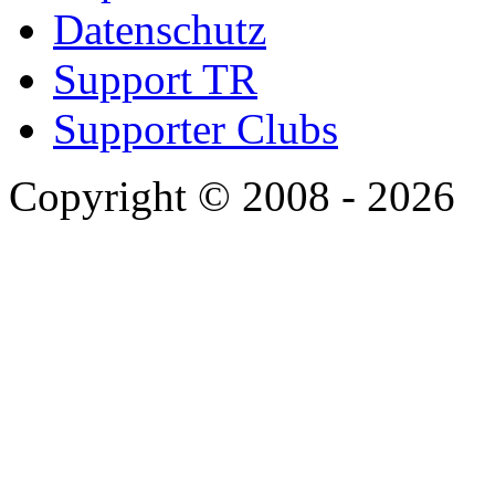
Datenschutz
Support TR
Supporter Clubs
Copyright © 2008 - 2026