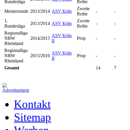
Bundesliga
Reihe
Zweite
Meisterrunde
2013/2014
ASV Köln
-
-
Reihe
1.
Zweite
2013/2014
ASV Köln
-
-
Bundesliga
Reihe
Regionalliga
ASV Köln
NRW
2014/2015
Prop
-
-
II
Rheinland
Regionalliga
ASV Köln
NRW
2015/2016
Prop
-
-
II
Rheinland
Gesamt
14
7
Kontakt
Sitemap