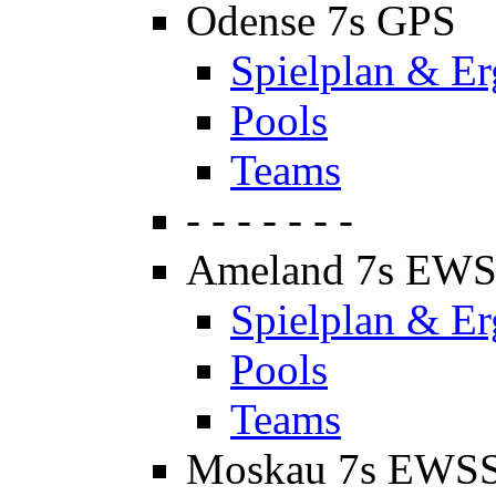
Odense 7s GPS
Spielplan & Er
Pools
Teams
- - - - - - -
Ameland 7s EW
Spielplan & Er
Pools
Teams
Moskau 7s EWS