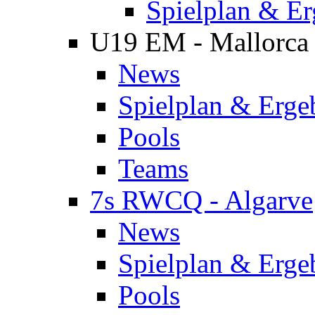
Spielplan & Er
U19 EM - Mallorca
News
Spielplan & Erge
Pools
Teams
7s RWCQ - Algarve
News
Spielplan & Erge
Pools