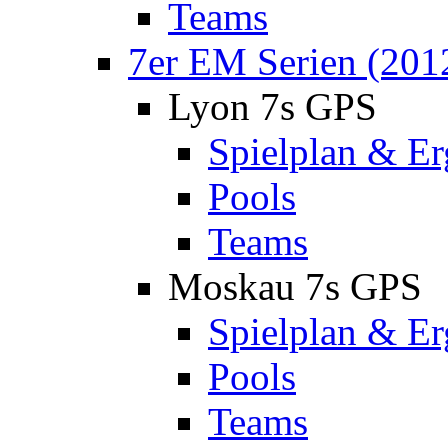
Teams
7er EM Serien (201
Lyon 7s GPS
Spielplan & Er
Pools
Teams
Moskau 7s GPS
Spielplan & Er
Pools
Teams