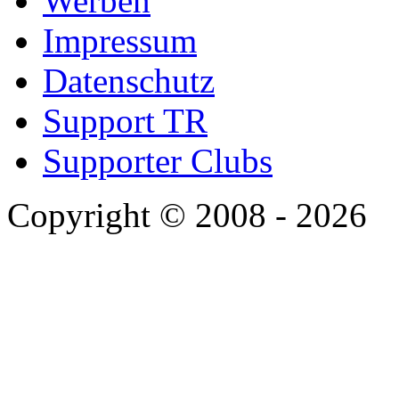
Werben
Impressum
Datenschutz
Support TR
Supporter Clubs
Copyright © 2008 - 2026