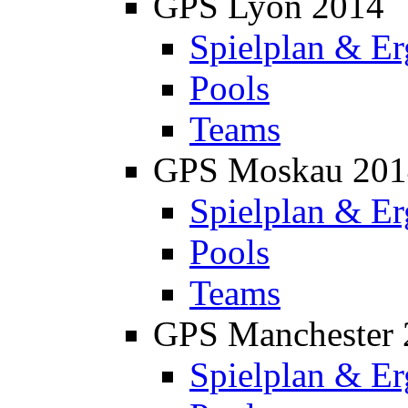
GPS Lyon 2014
Spielplan & Er
Pools
Teams
GPS Moskau 201
Spielplan & Er
Pools
Teams
GPS Manchester 
Spielplan & Er