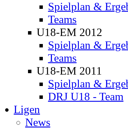
Spielplan & Erge
Teams
U18-EM 2012
Spielplan & Erge
Teams
U18-EM 2011
Spielplan & Erge
DRJ U18 - Team
Ligen
News