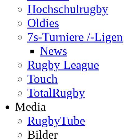
Hochschulrugby
Oldies
7s-Turniere /-Ligen
News
Rugby League
Touch
TotalRugby
Media
RugbyTube
Bilder