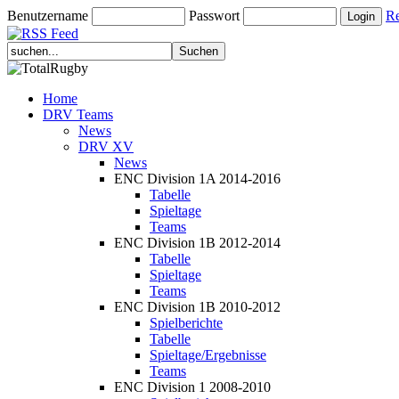
Benutzername
Passwort
Re
Home
DRV Teams
News
DRV XV
News
ENC Division 1A 2014-2016
Tabelle
Spieltage
Teams
ENC Division 1B 2012-2014
Tabelle
Spieltage
Teams
ENC Division 1B 2010-2012
Spielberichte
Tabelle
Spieltage/Ergebnisse
Teams
ENC Division 1 2008-2010