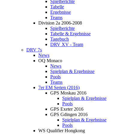
Spielberichte
Tabelle
Ergebnisse
Teams
Division 2a 2006-2008
Spielberichte
Tabelle & Ergebnisse
Tagebuch
DRV XV - Team
DRV 7s
News
OQ Monaco
News
Spielplan & Ergebnisse
Pools
Teams
7er EM Serien (2016)
GPS Moskau 2016
Spielplan & Ergebnisse
Pools
GPS Exeter 2016
GPS Gdingen 2016
Spielplan & Ergebnisse
Pools
WS Qualifier Hongkong