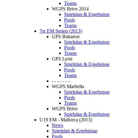
Teams
WGPS Brive 2014
Spielplan & Ergebnisse
Pools
Teams
7er EM Serien (2013)
GPS Bukarest
Spielplan & Ergebnisse
Pools
Teams
GPS Lyon
Spielplan & Ergebnisse
Pools
Teams
- - - - - - -
WGPS Marbella
Spielplan & Ergebnisse
Pools
Teams
WGPS Brive
Spielplan & Ergebnisse
U19 EM - Mallorca (2013)
News
Spielplan & Ergebnisse
Pools