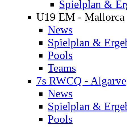
Spielplan & Er
U19 EM - Mallorca
News
Spielplan & Erge
Pools
Teams
7s RWCQ - Algarve
News
Spielplan & Erge
Pools