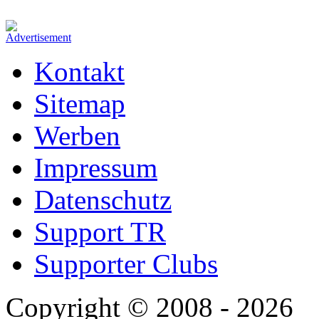
Kontakt
Sitemap
Werben
Impressum
Datenschutz
Support TR
Supporter Clubs
Copyright © 2008 - 2026