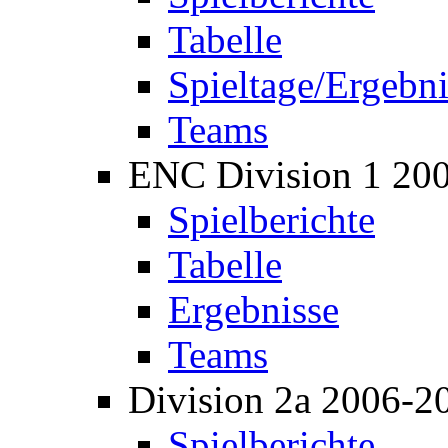
Tabelle
Spieltage/Ergebni
Teams
ENC Division 1 20
Spielberichte
Tabelle
Ergebnisse
Teams
Division 2a 2006-2
Spielberichte