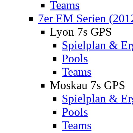
Teams
7er EM Serien (201
Lyon 7s GPS
Spielplan & Er
Pools
Teams
Moskau 7s GPS
Spielplan & Er
Pools
Teams