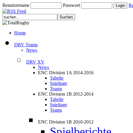
Benutzername
Passwort
Re
Home
DRV Teams
News
DRV XV
News
ENC Division 1A 2014-2016
Tabelle
Spieltage
Teams
ENC Division 1B 2012-2014
Tabelle
Spieltage
Teams
ENC Division 1B 2010-2012
Spielberichte