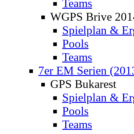
Teams
WGPS Brive 201
Spielplan & Er
Pools
Teams
7er EM Serien (201
GPS Bukarest
Spielplan & Er
Pools
Teams