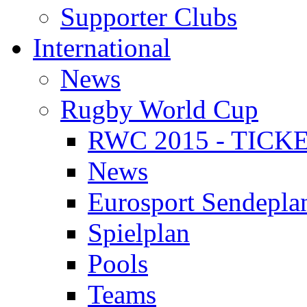
Supporter Clubs
International
News
Rugby World Cup
RWC 2015 - TICK
News
Eurosport Sendepla
Spielplan
Pools
Teams