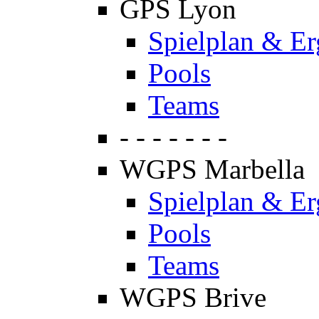
GPS Lyon
Spielplan & Er
Pools
Teams
- - - - - - -
WGPS Marbella
Spielplan & Er
Pools
Teams
WGPS Brive