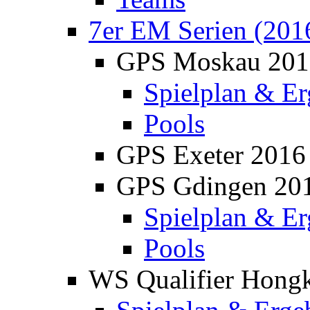
7er EM Serien (201
GPS Moskau 201
Spielplan & Er
Pools
GPS Exeter 2016
GPS Gdingen 20
Spielplan & Er
Pools
WS Qualifier Hong