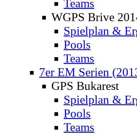
Teams
WGPS Brive 201
Spielplan & Er
Pools
Teams
7er EM Serien (201
GPS Bukarest
Spielplan & Er
Pools
Teams