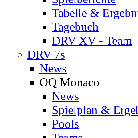
Tabelle & Ergebn
Tagebuch
DRV XV - Team
DRV 7s
News
OQ Monaco
News
Spielplan & Erge
Pools
Teams