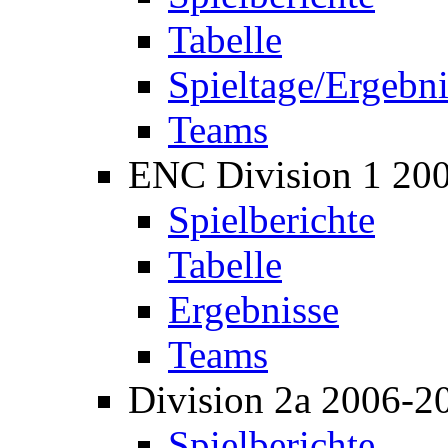
Tabelle
Spieltage/Ergebni
Teams
ENC Division 1 20
Spielberichte
Tabelle
Ergebnisse
Teams
Division 2a 2006-2
Spielberichte