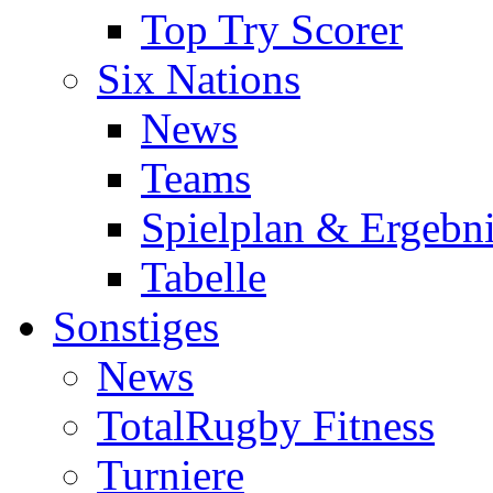
Top Try Scorer
Six Nations
News
Teams
Spielplan & Ergebni
Tabelle
Sonstiges
News
TotalRugby Fitness
Turniere