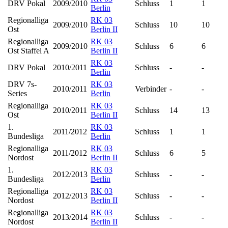
DRV Pokal
2009/2010
Schluss
1
1
Berlin
Regionalliga
RK 03
2009/2010
Schluss
10
10
Ost
Berlin II
Regionalliga
RK 03
2009/2010
Schluss
6
6
Ost Staffel A
Berlin II
RK 03
DRV Pokal
2010/2011
Schluss
-
-
Berlin
DRV 7s-
RK 03
2010/2011
Verbinder
-
-
Series
Berlin
Regionalliga
RK 03
2010/2011
Schluss
14
13
Ost
Berlin II
1.
RK 03
2011/2012
Schluss
1
1
Bundesliga
Berlin
Regionalliga
RK 03
2011/2012
Schluss
6
5
Nordost
Berlin II
1.
RK 03
2012/2013
Schluss
-
-
Bundesliga
Berlin
Regionalliga
RK 03
2012/2013
Schluss
-
-
Nordost
Berlin II
Regionalliga
RK 03
2013/2014
Schluss
-
-
Nordost
Berlin II