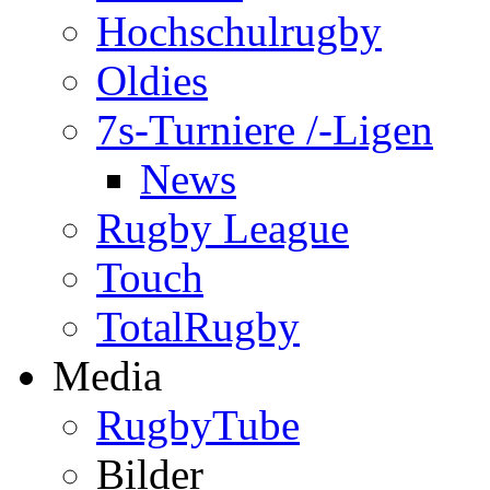
Hochschulrugby
Oldies
7s-Turniere /-Ligen
News
Rugby League
Touch
TotalRugby
Media
RugbyTube
Bilder