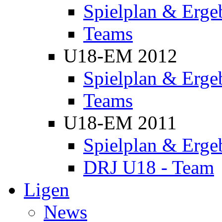
Spielplan & Erge
Teams
U18-EM 2012
Spielplan & Erge
Teams
U18-EM 2011
Spielplan & Erge
DRJ U18 - Team
Ligen
News