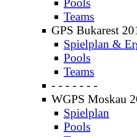
Pools
Teams
GPS Bukarest 20
Spielplan & Er
Pools
Teams
- - - - - - -
WGPS Moskau 2
Spielplan
Pools