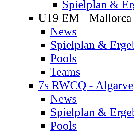
Spielplan & Er
U19 EM - Mallorca
News
Spielplan & Erge
Pools
Teams
7s RWCQ - Algarve
News
Spielplan & Erge
Pools