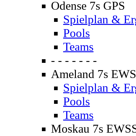
Odense 7s GPS
Spielplan & Er
Pools
Teams
- - - - - - -
Ameland 7s EW
Spielplan & Er
Pools
Teams
Moskau 7s EWS