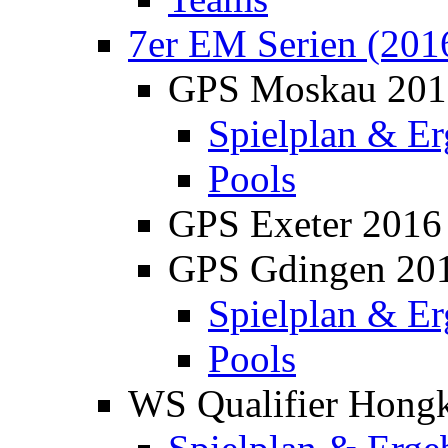
7er EM Serien (201
GPS Moskau 201
Spielplan & Er
Pools
GPS Exeter 2016
GPS Gdingen 20
Spielplan & Er
Pools
WS Qualifier Hong