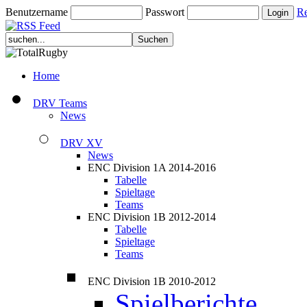
Benutzername
Passwort
Re
Home
DRV Teams
News
DRV XV
News
ENC Division 1A 2014-2016
Tabelle
Spieltage
Teams
ENC Division 1B 2012-2014
Tabelle
Spieltage
Teams
ENC Division 1B 2010-2012
Spielberichte