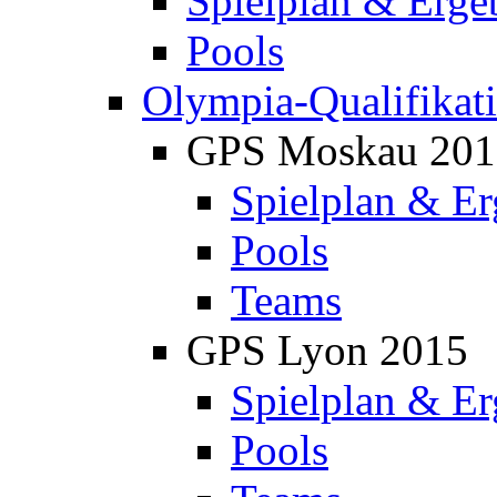
Spielplan & Erge
Pools
Olympia-Qualifikat
GPS Moskau 201
Spielplan & Er
Pools
Teams
GPS Lyon 2015
Spielplan & Er
Pools