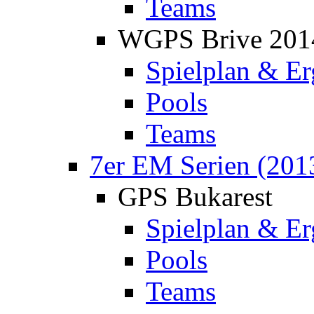
Teams
WGPS Brive 201
Spielplan & Er
Pools
Teams
7er EM Serien (201
GPS Bukarest
Spielplan & Er
Pools
Teams