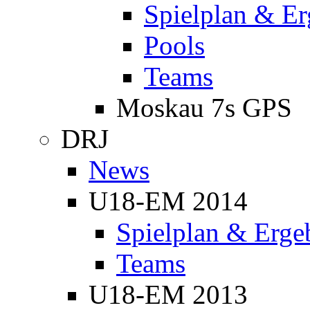
Spielplan & Er
Pools
Teams
Moskau 7s GPS
DRJ
News
U18-EM 2014
Spielplan & Erge
Teams
U18-EM 2013