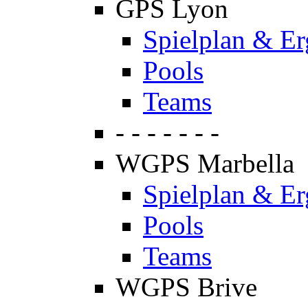
GPS Lyon
Spielplan & Er
Pools
Teams
- - - - - - -
WGPS Marbella
Spielplan & Er
Pools
Teams
WGPS Brive