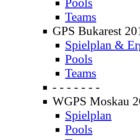
Pools
Teams
GPS Bukarest 20
Spielplan & Er
Pools
Teams
- - - - - - -
WGPS Moskau 2
Spielplan
Pools