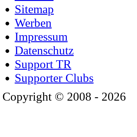
Sitemap
Werben
Impressum
Datenschutz
Support TR
Supporter Clubs
Copyright © 2008 - 2026