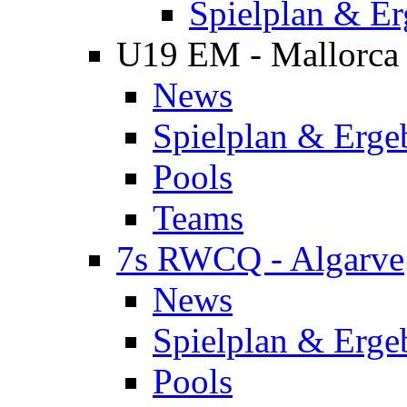
Spielplan & Er
U19 EM - Mallorca
News
Spielplan & Erge
Pools
Teams
7s RWCQ - Algarve
News
Spielplan & Erge
Pools