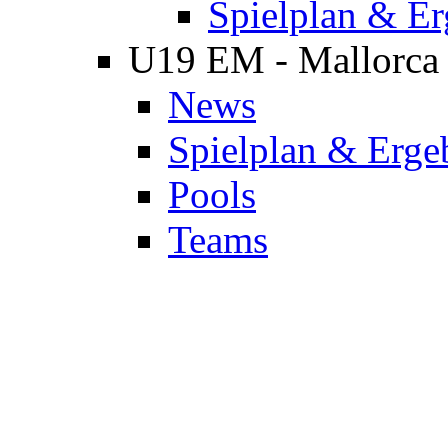
Spielplan & Er
U19 EM - Mallorca
News
Spielplan & Erge
Pools
Teams