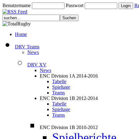
Benutzername
Passwort
Re
Home
DRV Teams
News
DRV XV
News
ENC Division 1A 2014-2016
Tabelle
Spieltage
Teams
ENC Division 1B 2012-2014
Tabelle
Spieltage
Teams
ENC Division 1B 2010-2012
Spielberichte