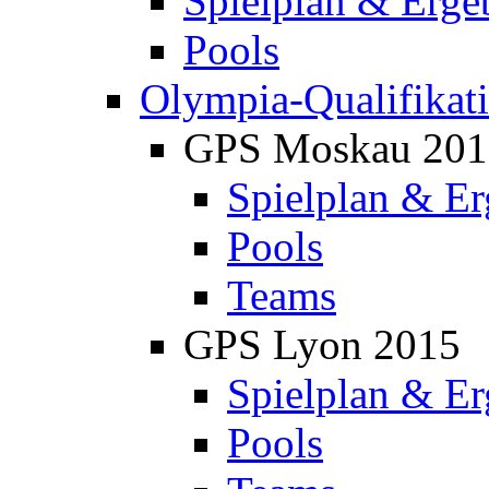
Spielplan & Erge
Pools
Olympia-Qualifikat
GPS Moskau 201
Spielplan & Er
Pools
Teams
GPS Lyon 2015
Spielplan & Er
Pools