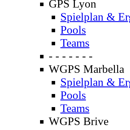
GPS Lyon
Spielplan & Er
Pools
Teams
- - - - - - -
WGPS Marbella
Spielplan & Er
Pools
Teams
WGPS Brive