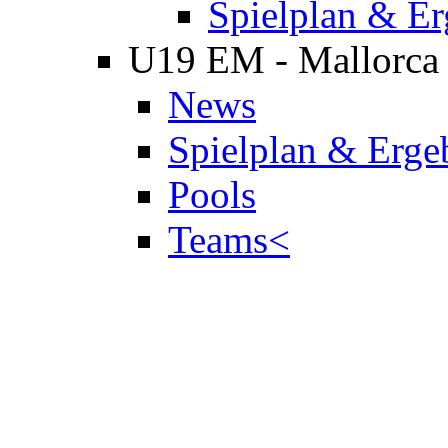
Spielplan & Er
U19 EM - Mallorca
News
Spielplan & Erge
Pools
Teams<