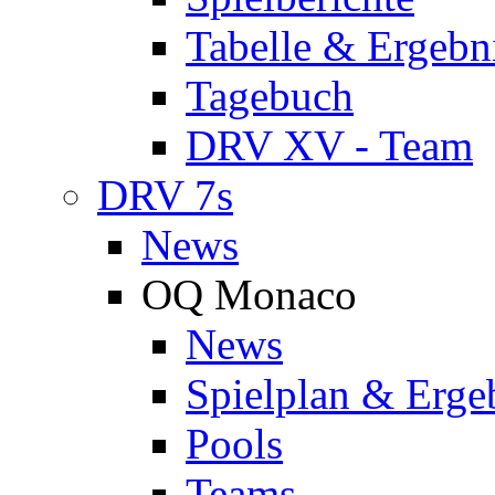
Tabelle & Ergebn
Tagebuch
DRV XV - Team
DRV 7s
News
OQ Monaco
News
Spielplan & Erge
Pools
Teams