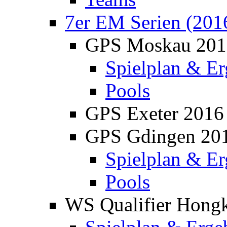
7er EM Serien (201
GPS Moskau 201
Spielplan & Er
Pools
GPS Exeter 2016
GPS Gdingen 20
Spielplan & Er
Pools
WS Qualifier Hong