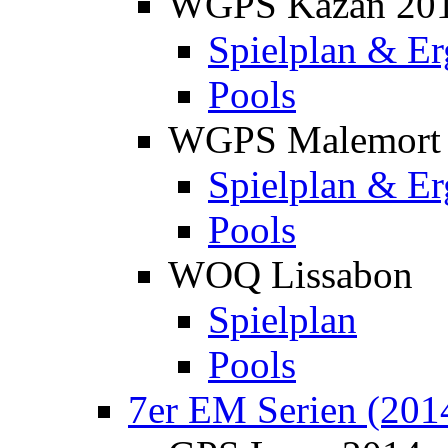
WGPS Kazan 20
Spielplan & Er
Pools
WGPS Malemort
Spielplan & Er
Pools
WOQ Lissabon
Spielplan
Pools
7er EM Serien (201