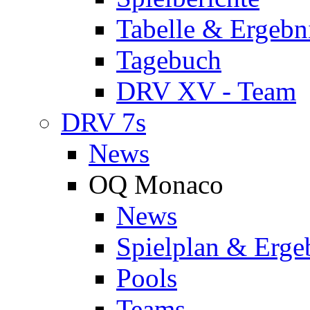
Tabelle & Ergebn
Tagebuch
DRV XV - Team
DRV 7s
News
OQ Monaco
News
Spielplan & Erge
Pools
Teams