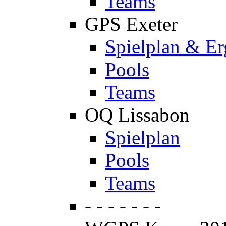
Teams
GPS Exeter
Spielplan & Er
Pools
Teams
OQ Lissabon
Spielplan
Pools
Teams
- - - - - - -