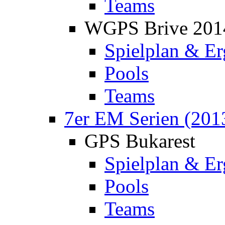
Teams
WGPS Brive 201
Spielplan & Er
Pools
Teams
7er EM Serien (201
GPS Bukarest
Spielplan & Er
Pools
Teams