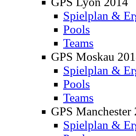
GPS Lyon 2014
Spielplan & Er
Pools
Teams
GPS Moskau 201
Spielplan & Er
Pools
Teams
GPS Manchester 
Spielplan & Er