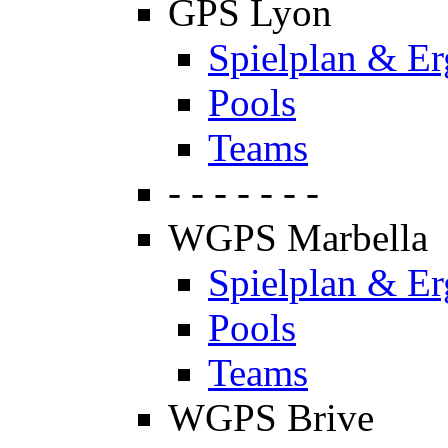
GPS Lyon
Spielplan & Er
Pools
Teams
- - - - - - -
WGPS Marbella
Spielplan & Er
Pools
Teams
WGPS Brive