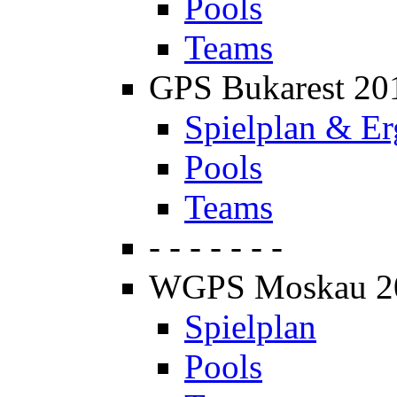
Pools
Teams
GPS Bukarest 20
Spielplan & Er
Pools
Teams
- - - - - - -
WGPS Moskau 2
Spielplan
Pools