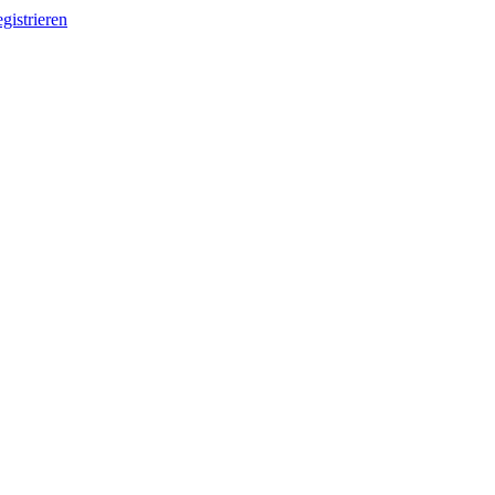
gistrieren