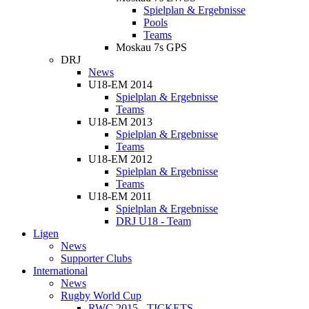
Spielplan & Ergebnisse
Pools
Teams
Moskau 7s GPS
DRJ
News
U18-EM 2014
Spielplan & Ergebnisse
Teams
U18-EM 2013
Spielplan & Ergebnisse
Teams
U18-EM 2012
Spielplan & Ergebnisse
Teams
U18-EM 2011
Spielplan & Ergebnisse
DRJ U18 - Team
Ligen
News
Supporter Clubs
International
News
Rugby World Cup
RWC 2015 - TICKETS