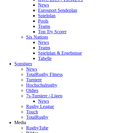
News
Eurosport Sendeplan
Spielplan
Pools
Teams
Top Try Scorer
Six Nations
News
Teams
Spielplan & Ergebnisse
Tabelle
Sonstiges
News
TotalRugby Fitness
Turniere
Hochschulrugby
Oldies
7s-Turniere /-Ligen
News
Rugby League
Touch
TotalRugby
Media
RugbyTube