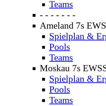
Teams
- - - - - - -
Ameland 7s EW
Spielplan & Er
Pools
Teams
Moskau 7s EWS
Spielplan & Er
Pools
Teams