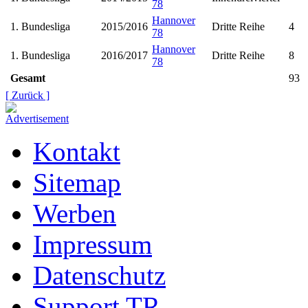
78
Hannover
1. Bundesliga
2015/2016
Dritte Reihe
4
78
Hannover
1. Bundesliga
2016/2017
Dritte Reihe
8
78
Gesamt
93
[ Zurück ]
Kontakt
Sitemap
Werben
Impressum
Datenschutz
Support TR