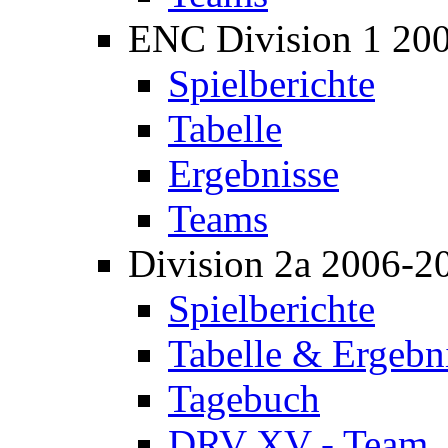
ENC Division 1 20
Spielberichte
Tabelle
Ergebnisse
Teams
Division 2a 2006-2
Spielberichte
Tabelle & Ergebn
Tagebuch
DRV XV - Team