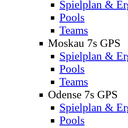
Spielplan & Er
Pools
Teams
Moskau 7s GPS
Spielplan & Er
Pools
Teams
Odense 7s GPS
Spielplan & Er
Pools