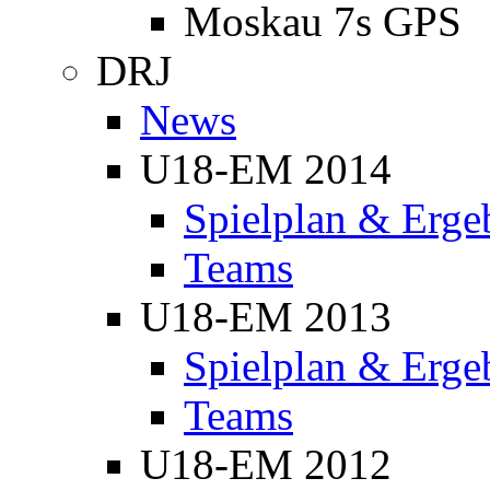
Moskau 7s GPS
DRJ
News
U18-EM 2014
Spielplan & Erge
Teams
U18-EM 2013
Spielplan & Erge
Teams
U18-EM 2012