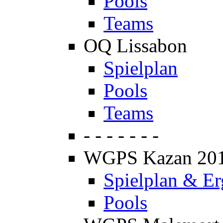
Pools
Teams
OQ Lissabon
Spielplan
Pools
Teams
- - - - - - -
WGPS Kazan 20
Spielplan & Er
Pools