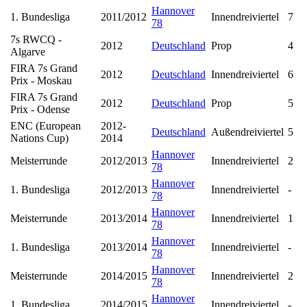
Hannover
1. Bundesliga
2011/2012
Innendreiviertel
7
78
7s RWCQ -
2012
Deutschland
Prop
4
Algarve
FIRA 7s Grand
2012
Deutschland
Innendreiviertel
6
Prix - Moskau
FIRA 7s Grand
2012
Deutschland
Prop
5
Prix - Odense
ENC (European
2012-
Deutschland
Außendreiviertel
5
Nations Cup)
2014
Hannover
Meisterrunde
2012/2013
Innendreiviertel
2
78
Hannover
1. Bundesliga
2012/2013
Innendreiviertel
-
78
Hannover
Meisterrunde
2013/2014
Innendreiviertel
1
78
Hannover
1. Bundesliga
2013/2014
Innendreiviertel
-
78
Hannover
Meisterrunde
2014/2015
Innendreiviertel
2
78
Hannover
1. Bundesliga
2014/2015
Innendreiviertel
-