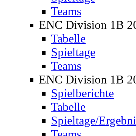
Teams
ENC Division 1B 2
Tabelle
Spieltage
Teams
ENC Division 1B 2
Spielberichte
Tabelle
Spieltage/Ergebni
Teams