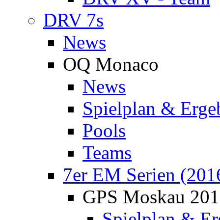
DRV 7s
News
OQ Monaco
News
Spielplan & Erge
Pools
Teams
7er EM Serien (201
GPS Moskau 201
Spielplan & Er