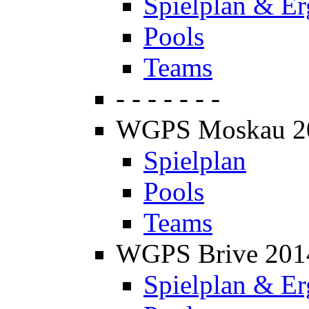
Spielplan & Er
Pools
Teams
- - - - - - -
WGPS Moskau 2
Spielplan
Pools
Teams
WGPS Brive 201
Spielplan & Er