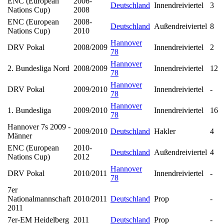
ENC (European
2006-
Deutschland
Innendreiviertel
3
Nations Cup)
2008
ENC (European
2008-
Deutschland
Außendreiviertel
8
Nations Cup)
2010
Hannover
DRV Pokal
2008/2009
Innendreiviertel
2
78
Hannover
2. Bundesliga Nord
2008/2009
Innendreiviertel
12
78
Hannover
DRV Pokal
2009/2010
Innendreiviertel
-
78
Hannover
1. Bundesliga
2009/2010
Innendreiviertel
16
78
Hannover 7s 2009 -
2009/2010
Deutschland
Hakler
4
Männer
ENC (European
2010-
Deutschland
Außendreiviertel
4
Nations Cup)
2012
Hannover
DRV Pokal
2010/2011
Innendreiviertel
-
78
7er
Nationalmannschaft
2010/2011
Deutschland
Prop
-
2011
7er-EM Heidelberg
2011
Deutschland
Prop
-