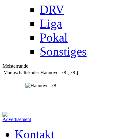
DRV
Liga
Pokal
Sonstiges
Meisterrunde
Mannschaftskader Hannover 78 [ 78 ]
Kontakt