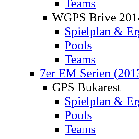
Teams
WGPS Brive 201
Spielplan & Er
Pools
Teams
7er EM Serien (201
GPS Bukarest
Spielplan & Er
Pools
Teams