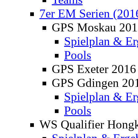
7er EM Serien (201
GPS Moskau 201
Spielplan & Er
Pools
GPS Exeter 2016
GPS Gdingen 20
Spielplan & Er
Pools
WS Qualifier Hong