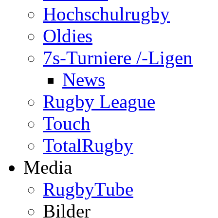
Hochschulrugby
Oldies
7s-Turniere /-Ligen
News
Rugby League
Touch
TotalRugby
Media
RugbyTube
Bilder