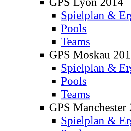
GPS Lyon 2014
Spielplan & Er
Pools
Teams
GPS Moskau 201
Spielplan & Er
Pools
Teams
GPS Manchester 
Spielplan & Er