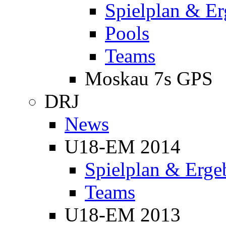
Spielplan & Er
Pools
Teams
Moskau 7s GPS
DRJ
News
U18-EM 2014
Spielplan & Erge
Teams
U18-EM 2013