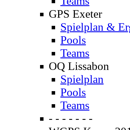
Teams
GPS Exeter
Spielplan & Er
Pools
Teams
OQ Lissabon
Spielplan
Pools
Teams
- - - - - - -