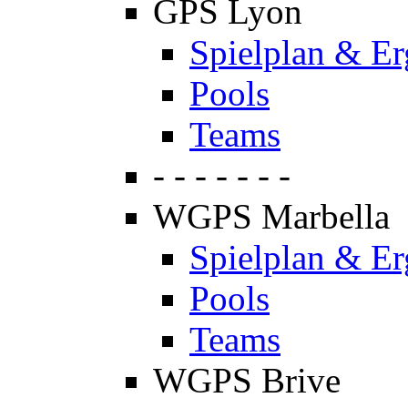
GPS Lyon
Spielplan & Er
Pools
Teams
- - - - - - -
WGPS Marbella
Spielplan & Er
Pools
Teams
WGPS Brive