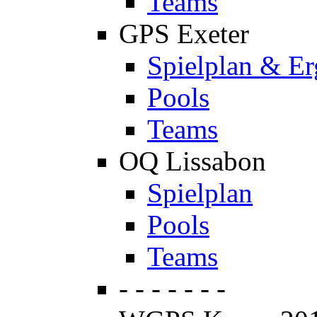
Teams
GPS Exeter
Spielplan & Er
Pools
Teams
OQ Lissabon
Spielplan
Pools
Teams
- - - - - - -