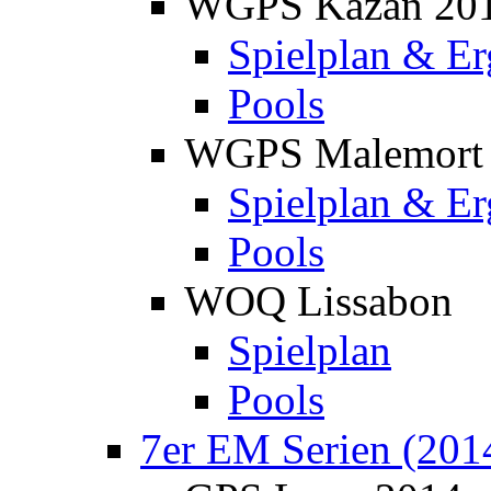
WGPS Kazan 20
Spielplan & Er
Pools
WGPS Malemort
Spielplan & Er
Pools
WOQ Lissabon
Spielplan
Pools
7er EM Serien (201