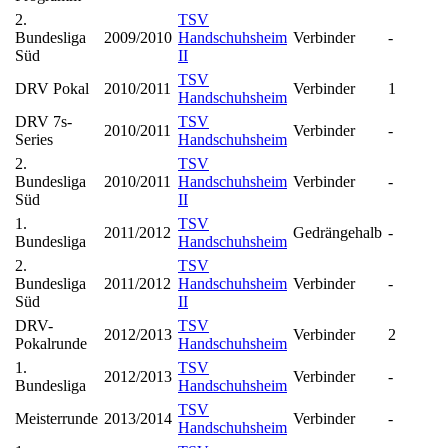
2.
TSV
Bundesliga
2009/2010
Handschuhsheim
Verbinder
-
Süd
II
TSV
DRV Pokal
2010/2011
Verbinder
1
Handschuhsheim
DRV 7s-
TSV
2010/2011
Verbinder
-
Series
Handschuhsheim
2.
TSV
Bundesliga
2010/2011
Handschuhsheim
Verbinder
-
Süd
II
1.
TSV
2011/2012
Gedrängehalb
-
Bundesliga
Handschuhsheim
2.
TSV
Bundesliga
2011/2012
Handschuhsheim
Verbinder
-
Süd
II
DRV-
TSV
2012/2013
Verbinder
2
Pokalrunde
Handschuhsheim
1.
TSV
2012/2013
Verbinder
-
Bundesliga
Handschuhsheim
TSV
Meisterrunde
2013/2014
Verbinder
-
Handschuhsheim