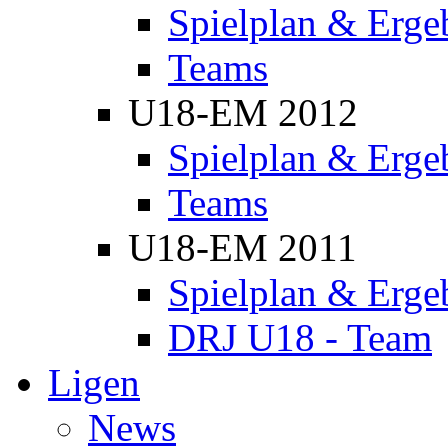
Spielplan & Erge
Teams
U18-EM 2012
Spielplan & Erge
Teams
U18-EM 2011
Spielplan & Erge
DRJ U18 - Team
Ligen
News