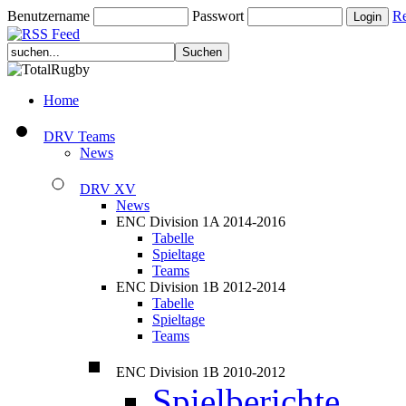
Benutzername
Passwort
Re
Home
DRV Teams
News
DRV XV
News
ENC Division 1A 2014-2016
Tabelle
Spieltage
Teams
ENC Division 1B 2012-2014
Tabelle
Spieltage
Teams
ENC Division 1B 2010-2012
Spielberichte