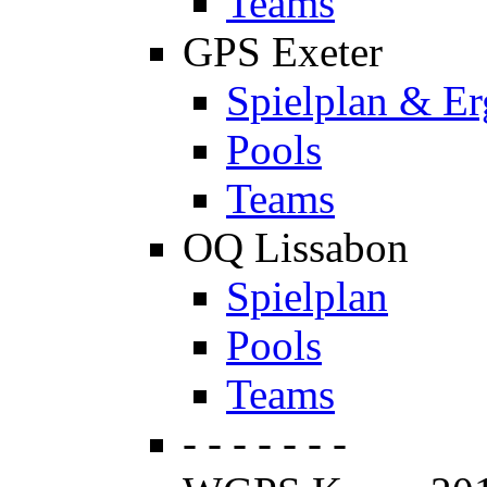
Teams
GPS Exeter
Spielplan & Er
Pools
Teams
OQ Lissabon
Spielplan
Pools
Teams
- - - - - - -