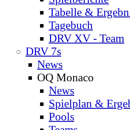
Tabelle & Ergebn
Tagebuch
DRV XV - Team
DRV 7s
News
OQ Monaco
News
Spielplan & Erge
Pools
Teams