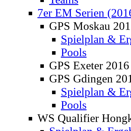
7er EM Serien (201
GPS Moskau 201
Spielplan & Er
Pools
GPS Exeter 2016
GPS Gdingen 20
Spielplan & Er
Pools
WS Qualifier Hong