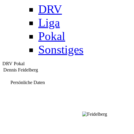
DRV
Liga
Pokal
Sonstiges
DRV Pokal
Dennis Feidelberg
Persönliche Daten