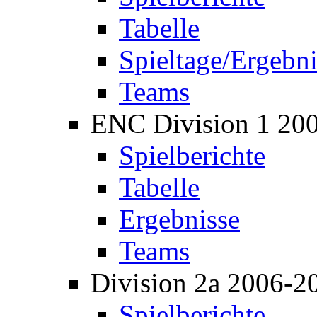
Tabelle
Spieltage/Ergebni
Teams
ENC Division 1 20
Spielberichte
Tabelle
Ergebnisse
Teams
Division 2a 2006-2
Spielberichte