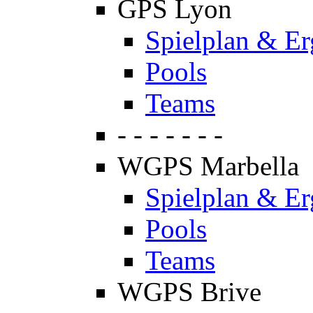
GPS Lyon
Spielplan & Er
Pools
Teams
- - - - - - -
WGPS Marbella
Spielplan & Er
Pools
Teams
WGPS Brive