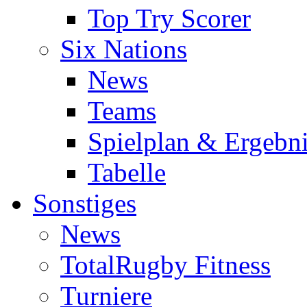
Top Try Scorer
Six Nations
News
Teams
Spielplan & Ergebni
Tabelle
Sonstiges
News
TotalRugby Fitness
Turniere