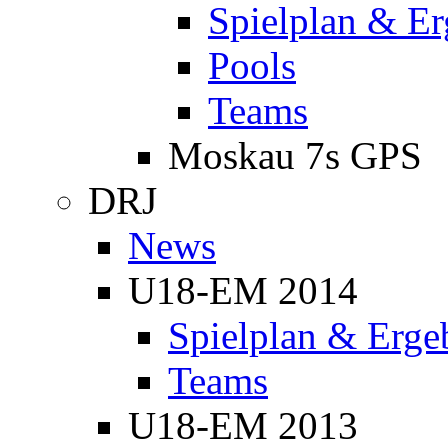
Spielplan & Er
Pools
Teams
Moskau 7s GPS
DRJ
News
U18-EM 2014
Spielplan & Erge
Teams
U18-EM 2013