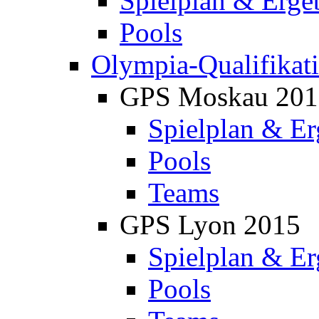
Spielplan & Erge
Pools
Olympia-Qualifikat
GPS Moskau 201
Spielplan & Er
Pools
Teams
GPS Lyon 2015
Spielplan & Er
Pools