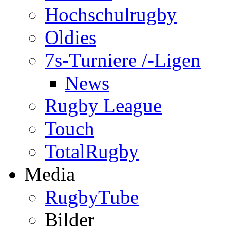
Hochschulrugby
Oldies
7s-Turniere /-Ligen
News
Rugby League
Touch
TotalRugby
Media
RugbyTube
Bilder