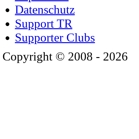
Datenschutz
Support TR
Supporter Clubs
Copyright © 2008 - 2026