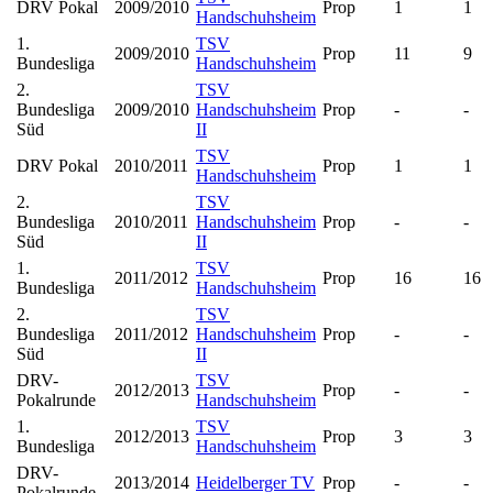
DRV Pokal
2009/2010
Prop
1
1
Handschuhsheim
1.
TSV
2009/2010
Prop
11
9
Bundesliga
Handschuhsheim
2.
TSV
Bundesliga
2009/2010
Handschuhsheim
Prop
-
-
Süd
II
TSV
DRV Pokal
2010/2011
Prop
1
1
Handschuhsheim
2.
TSV
Bundesliga
2010/2011
Handschuhsheim
Prop
-
-
Süd
II
1.
TSV
2011/2012
Prop
16
16
Bundesliga
Handschuhsheim
2.
TSV
Bundesliga
2011/2012
Handschuhsheim
Prop
-
-
Süd
II
DRV-
TSV
2012/2013
Prop
-
-
Pokalrunde
Handschuhsheim
1.
TSV
2012/2013
Prop
3
3
Bundesliga
Handschuhsheim
DRV-
2013/2014
Heidelberger TV
Prop
-
-
Pokalrunde