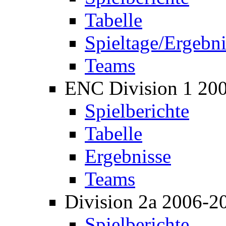
Tabelle
Spieltage/Ergebni
Teams
ENC Division 1 20
Spielberichte
Tabelle
Ergebnisse
Teams
Division 2a 2006-2
Spielberichte