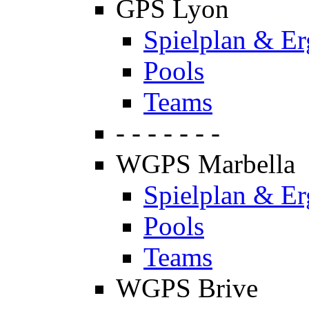
GPS Lyon
Spielplan & Er
Pools
Teams
- - - - - - -
WGPS Marbella
Spielplan & Er
Pools
Teams
WGPS Brive