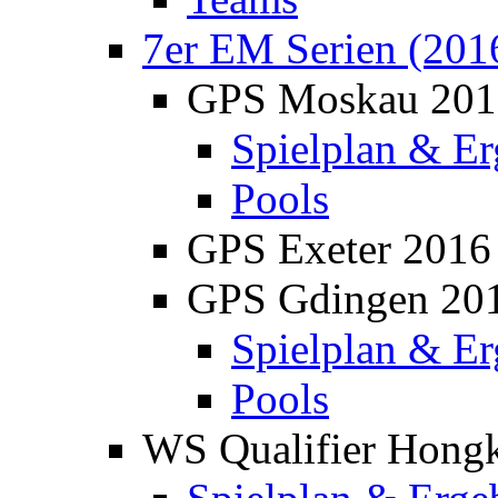
7er EM Serien (201
GPS Moskau 201
Spielplan & Er
Pools
GPS Exeter 2016
GPS Gdingen 20
Spielplan & Er
Pools
WS Qualifier Hong