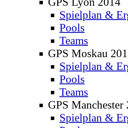
GPS Lyon 2014
Spielplan & Er
Pools
Teams
GPS Moskau 201
Spielplan & Er
Pools
Teams
GPS Manchester 
Spielplan & Er