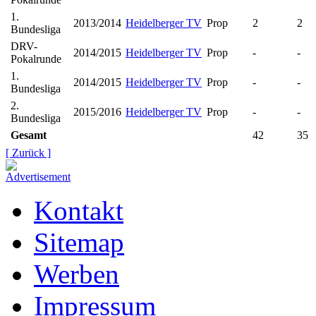
1.
2013/2014
Heidelberger TV
Prop
2
2
Bundesliga
DRV-
2014/2015
Heidelberger TV
Prop
-
-
Pokalrunde
1.
2014/2015
Heidelberger TV
Prop
-
-
Bundesliga
2.
2015/2016
Heidelberger TV
Prop
-
-
Bundesliga
Gesamt
42
35
[ Zurück ]
Kontakt
Sitemap
Werben
Impressum