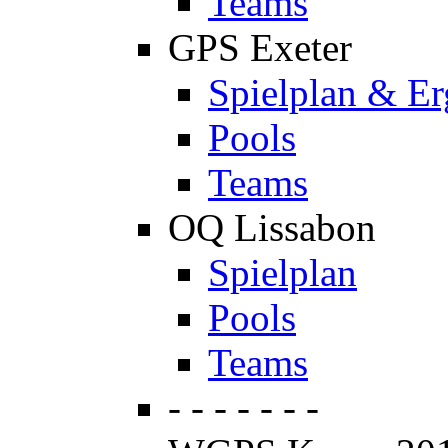
Teams
GPS Exeter
Spielplan & Er
Pools
Teams
OQ Lissabon
Spielplan
Pools
Teams
- - - - - - -