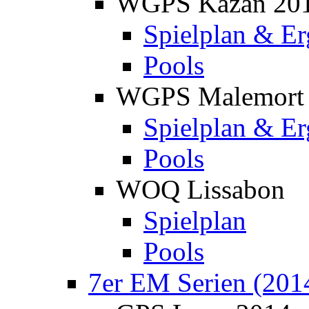
WGPS Kazan 20
Spielplan & Er
Pools
WGPS Malemort
Spielplan & Er
Pools
WOQ Lissabon
Spielplan
Pools
7er EM Serien (201