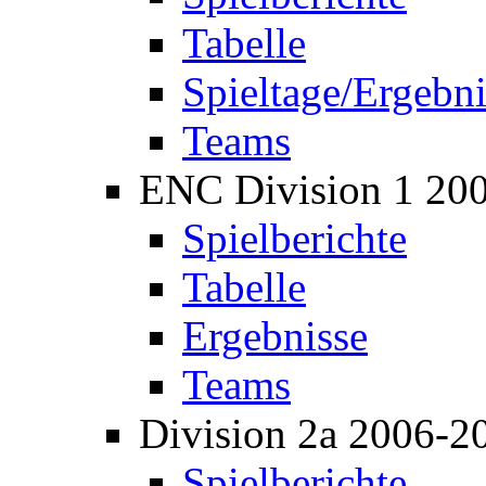
Tabelle
Spieltage/Ergebni
Teams
ENC Division 1 20
Spielberichte
Tabelle
Ergebnisse
Teams
Division 2a 2006-2
Spielberichte