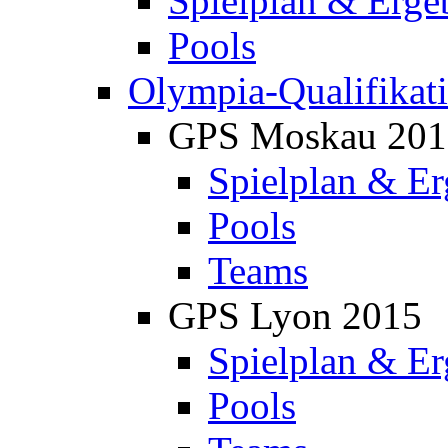
Spielplan & Erge
Pools
Olympia-Qualifikat
GPS Moskau 201
Spielplan & Er
Pools
Teams
GPS Lyon 2015
Spielplan & Er
Pools