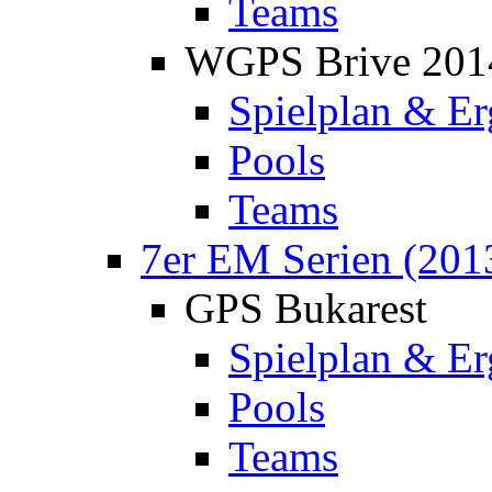
Teams
WGPS Brive 201
Spielplan & Er
Pools
Teams
7er EM Serien (201
GPS Bukarest
Spielplan & Er
Pools
Teams