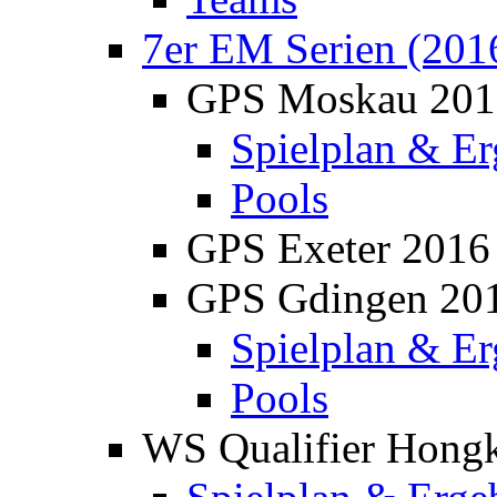
7er EM Serien (201
GPS Moskau 201
Spielplan & Er
Pools
GPS Exeter 2016
GPS Gdingen 20
Spielplan & Er
Pools
WS Qualifier Hong