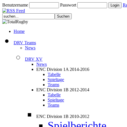
Benutzername
Passwort
Re
Home
DRV Teams
News
DRV XV
News
ENC Division 1A 2014-2016
Tabelle
Spieltage
Teams
ENC Division 1B 2012-2014
Tabelle
Spieltage
Teams
ENC Division 1B 2010-2012
Spielberichte