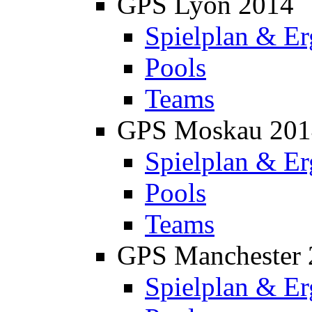
GPS Lyon 2014
Spielplan & Er
Pools
Teams
GPS Moskau 201
Spielplan & Er
Pools
Teams
GPS Manchester 
Spielplan & Er