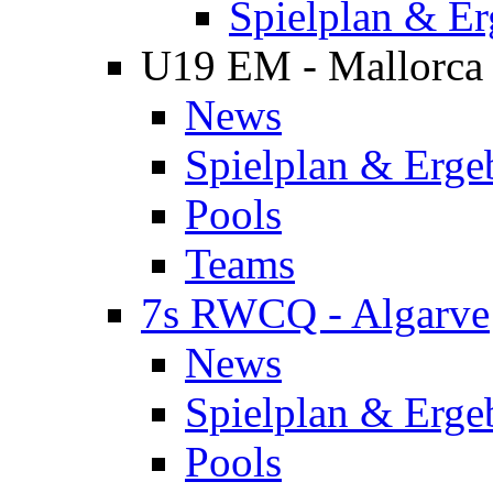
Spielplan & Er
U19 EM - Mallorca
News
Spielplan & Erge
Pools
Teams
7s RWCQ - Algarve
News
Spielplan & Erge
Pools