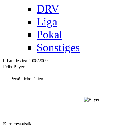
DRV
Liga
Pokal
Sonstiges
1. Bundesliga 2008/2009
Felix Bayer
Persönliche Daten
Karrierestatistik