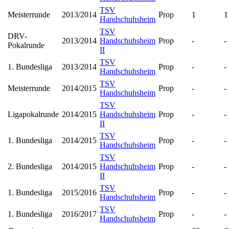
TSV
Meisterrunde
2013/2014
Prop
1
1
Handschuhsheim
TSV
DRV-
2013/2014
Handschuhsheim
Prop
-
-
Pokalrunde
II
TSV
1. Bundesliga
2013/2014
Prop
-
-
Handschuhsheim
TSV
Meisterrunde
2014/2015
Prop
-
-
Handschuhsheim
TSV
Ligapokalrunde
2014/2015
Handschuhsheim
Prop
-
-
II
TSV
1. Bundesliga
2014/2015
Prop
-
-
Handschuhsheim
TSV
2. Bundesliga
2014/2015
Handschuhsheim
Prop
-
-
II
TSV
1. Bundesliga
2015/2016
Prop
-
-
Handschuhsheim
TSV
1. Bundesliga
2016/2017
Prop
-
-
Handschuhsheim