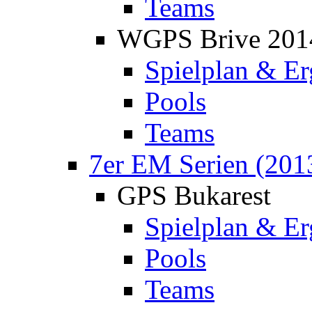
Teams
WGPS Brive 201
Spielplan & Er
Pools
Teams
7er EM Serien (201
GPS Bukarest
Spielplan & Er
Pools
Teams