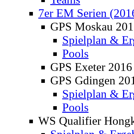
7er EM Serien (201
GPS Moskau 201
Spielplan & Er
Pools
GPS Exeter 2016
GPS Gdingen 20
Spielplan & Er
Pools
WS Qualifier Hong