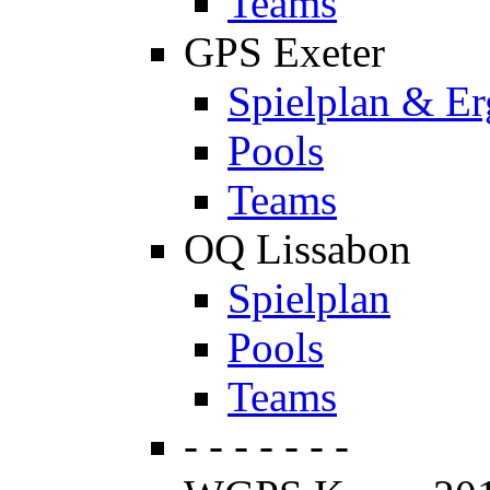
Teams
GPS Exeter
Spielplan & Er
Pools
Teams
OQ Lissabon
Spielplan
Pools
Teams
- - - - - - -