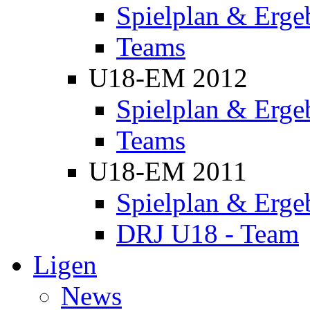
Spielplan & Erge
Teams
U18-EM 2012
Spielplan & Erge
Teams
U18-EM 2011
Spielplan & Erge
DRJ U18 - Team
Ligen
News