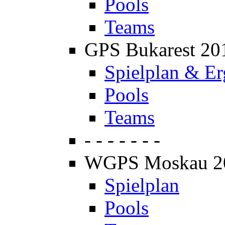
Pools
Teams
GPS Bukarest 20
Spielplan & Er
Pools
Teams
- - - - - - -
WGPS Moskau 2
Spielplan
Pools