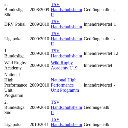
2.
TSV
Bundesliga
2008/2009
Handschuhsheim
Gedrängehalb
-
Süd
II
TSV
DRV Pokal
2009/2010
Innendreiviertel
1
Handschuhsheim
TSV
Ligapokal
2009/2010
Handschuhsheim
Gedrängehalb
-
II
1.
TSV
2009/2010
Innendreiviertel
12
Bundesliga
Handschuhsheim
Wild Rugby
Wild Rugby
2009/2010
Innendreiviertel
-
Academy
Academy U19
National
High
National High
Performance
2009/2010
Performance
Innendreiviertel
-
Unit
Unit Programm
Programm
2.
TSV
Bundesliga
2009/2010
Handschuhsheim
Gedrängehalb
-
Süd
II
TSV
Ligapokal
2010/2011
Handschuhsheim
Gedrängehalb
-