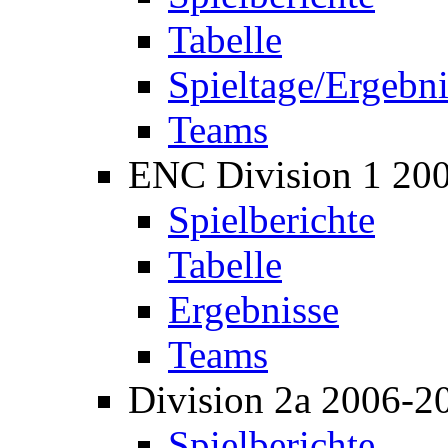
Tabelle
Spieltage/Ergebni
Teams
ENC Division 1 20
Spielberichte
Tabelle
Ergebnisse
Teams
Division 2a 2006-2
Spielberichte