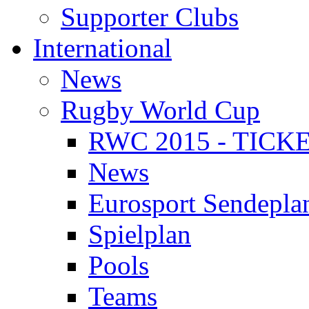
Supporter Clubs
International
News
Rugby World Cup
RWC 2015 - TICK
News
Eurosport Sendepla
Spielplan
Pools
Teams