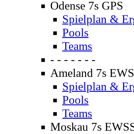
Odense 7s GPS
Spielplan & Er
Pools
Teams
- - - - - - -
Ameland 7s EW
Spielplan & Er
Pools
Teams
Moskau 7s EWS