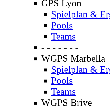
GPS Lyon
Spielplan & Er
Pools
Teams
- - - - - - -
WGPS Marbella
Spielplan & Er
Pools
Teams
WGPS Brive