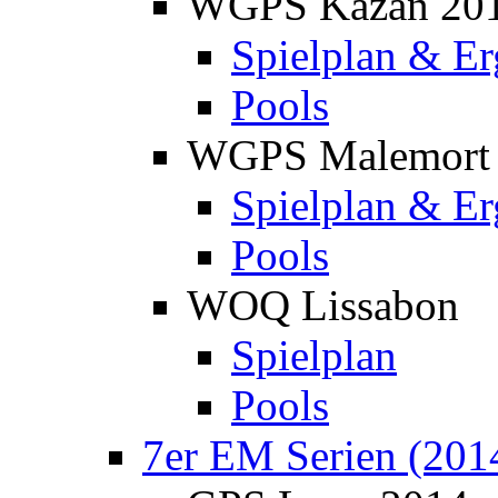
WGPS Kazan 20
Spielplan & Er
Pools
WGPS Malemort
Spielplan & Er
Pools
WOQ Lissabon
Spielplan
Pools
7er EM Serien (201