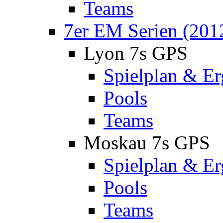
Teams
7er EM Serien (201
Lyon 7s GPS
Spielplan & Er
Pools
Teams
Moskau 7s GPS
Spielplan & Er
Pools
Teams