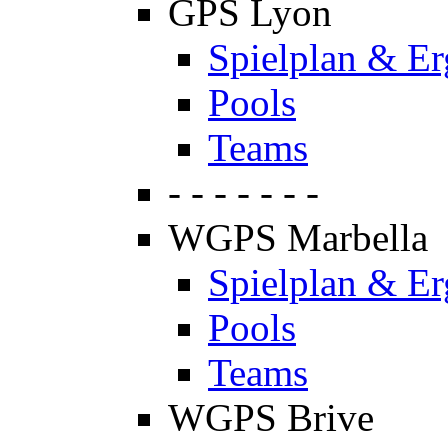
GPS Lyon
Spielplan & Er
Pools
Teams
- - - - - - -
WGPS Marbella
Spielplan & Er
Pools
Teams
WGPS Brive