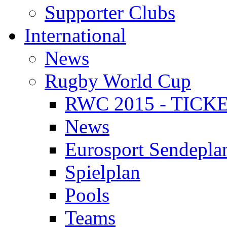
Supporter Clubs
International
News
Rugby World Cup
RWC 2015 - TICK
News
Eurosport Sendepla
Spielplan
Pools
Teams