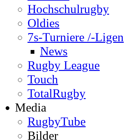
Hochschulrugby
Oldies
7s-Turniere /-Ligen
News
Rugby League
Touch
TotalRugby
Media
RugbyTube
Bilder