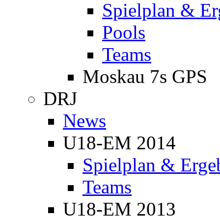
Spielplan & Er
Pools
Teams
Moskau 7s GPS
DRJ
News
U18-EM 2014
Spielplan & Erge
Teams
U18-EM 2013