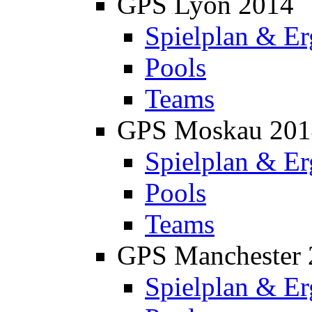
GPS Lyon 2014
Spielplan & Er
Pools
Teams
GPS Moskau 201
Spielplan & Er
Pools
Teams
GPS Manchester 
Spielplan & Er