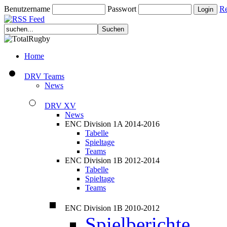
Benutzername
Passwort
Re
Home
DRV Teams
News
DRV XV
News
ENC Division 1A 2014-2016
Tabelle
Spieltage
Teams
ENC Division 1B 2012-2014
Tabelle
Spieltage
Teams
ENC Division 1B 2010-2012
Spielberichte