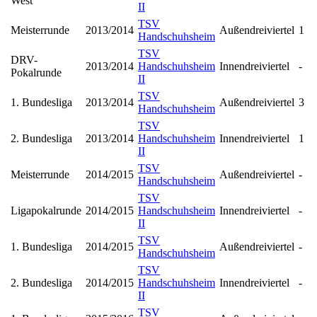
West
II
TSV
Meisterrunde
2013/2014
Außendreiviertel
1
Handschuhsheim
TSV
DRV-
2013/2014
Handschuhsheim
Innendreiviertel
-
Pokalrunde
II
TSV
1. Bundesliga
2013/2014
Außendreiviertel
3
Handschuhsheim
TSV
2. Bundesliga
2013/2014
Handschuhsheim
Innendreiviertel
1
II
TSV
Meisterrunde
2014/2015
Außendreiviertel
-
Handschuhsheim
TSV
Ligapokalrunde
2014/2015
Handschuhsheim
Innendreiviertel
-
II
TSV
1. Bundesliga
2014/2015
Außendreiviertel
-
Handschuhsheim
TSV
2. Bundesliga
2014/2015
Handschuhsheim
Innendreiviertel
-
II
TSV