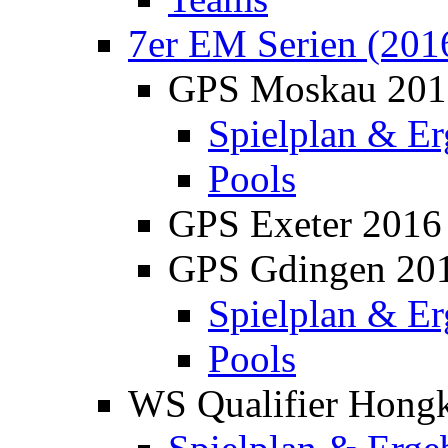
7er EM Serien (201
GPS Moskau 201
Spielplan & Er
Pools
GPS Exeter 2016
GPS Gdingen 20
Spielplan & Er
Pools
WS Qualifier Hong