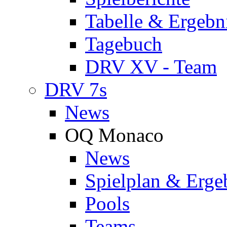
Tabelle & Ergebn
Tagebuch
DRV XV - Team
DRV 7s
News
OQ Monaco
News
Spielplan & Erge
Pools
Teams