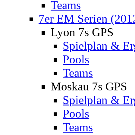
Teams
7er EM Serien (201
Lyon 7s GPS
Spielplan & Er
Pools
Teams
Moskau 7s GPS
Spielplan & Er
Pools
Teams