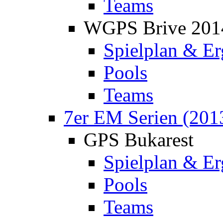
Teams
WGPS Brive 201
Spielplan & Er
Pools
Teams
7er EM Serien (201
GPS Bukarest
Spielplan & Er
Pools
Teams