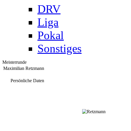
DRV
Liga
Pokal
Sonstiges
Meisterrunde
Maximilian Retzmann
Persönliche Daten