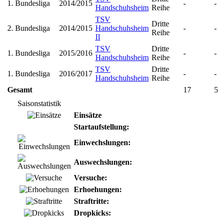
1. Bundesliga
2014/2015
-
-
Handschuhsheim
Reihe
TSV
Dritte
2. Bundesliga
2014/2015
Handschuhsheim
-
-
Reihe
II
TSV
Dritte
1. Bundesliga
2015/2016
-
-
Handschuhsheim
Reihe
TSV
Dritte
1. Bundesliga
2016/2017
-
-
Handschuhsheim
Reihe
Gesamt
17
5
Saisonstatistik
Einsätze
Startaufstellung:
Einwechslungen:
Auswechslungen:
Versuche:
Erhoehungen:
Straftritte:
Dropkicks: