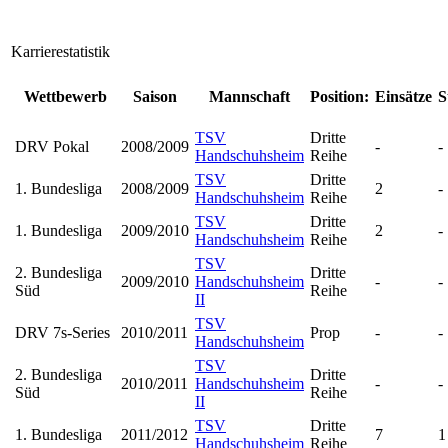
Karrierestatistik
Wettbewerb
Saison
Mannschaft
Position:
Einsätze
S
TSV
Dritte
DRV Pokal
2008/2009
-
-
Handschuhsheim
Reihe
TSV
Dritte
1. Bundesliga
2008/2009
2
-
Handschuhsheim
Reihe
TSV
Dritte
1. Bundesliga
2009/2010
2
-
Handschuhsheim
Reihe
TSV
2. Bundesliga
Dritte
2009/2010
Handschuhsheim
-
-
Süd
Reihe
II
TSV
DRV 7s-Series
2010/2011
Prop
-
-
Handschuhsheim
TSV
2. Bundesliga
Dritte
2010/2011
Handschuhsheim
-
-
Süd
Reihe
II
TSV
Dritte
1. Bundesliga
2011/2012
7
1
Handschuhsheim
Reihe