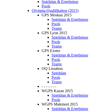
Spielplan & Ergebnisse
Pools
Olympia-Qualifikation (2015)
GPS Moskau 2015
Spielplan & Ergebnisse
Pools
Teams
GPS Lyon 2015
Spielplan & Ergebnisse
Pools
Teams
GPS Exeter
Spielplan & Ergebnisse
Pools
Teams
OQ Lissabon
Spielplan
Pools
Teams
- - - - - - -
WGPS Kazan 2015
Spielplan & Ergebnisse
Pools
WGPS Malemort 2015
Spielplan & Ergebnisse