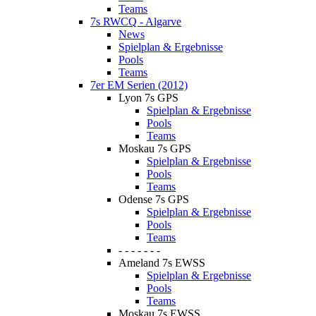
Teams
7s RWCQ - Algarve
News
Spielplan & Ergebnisse
Pools
Teams
7er EM Serien (2012)
Lyon 7s GPS
Spielplan & Ergebnisse
Pools
Teams
Moskau 7s GPS
Spielplan & Ergebnisse
Pools
Teams
Odense 7s GPS
Spielplan & Ergebnisse
Pools
Teams
- - - - - - -
Ameland 7s EWSS
Spielplan & Ergebnisse
Pools
Teams
Moskau 7s EWSS